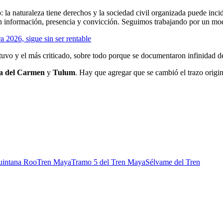
o: la naturaleza tiene derechos y la sociedad civil organizada puede inci
on información, presencia y convicción. Seguimos trabajando por un mode
 2026, sigue sin ser rentable
tuvo y el más criticado, sobre todo porque se documentaron infinidad d
a del Carmen
y
Tulum
. Hay que agregar que se cambió el trazo origina
uintana Roo
Tren Maya
Tramo 5 del Tren Maya
Sélvame del Tren