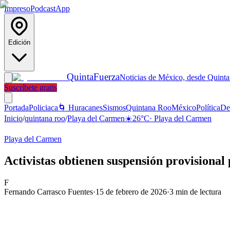
Impreso
Podcast
App
Edición
Quinta
Fuerza
Noticias de México, desde Quint
Suscríbete gratis
Portada
Policiaca
🌀 Huracanes
Sismos
Quintana Roo
México
Política
De
Inicio
/
quintana roo
/
Playa del Carmen
☀️
26
°C
·
Playa del Carmen
Playa del Carmen
Activistas obtienen suspensión provisiona
F
Fernando Carrasco Fuentes
·
15 de febrero de 2026
·
3
min de lectura