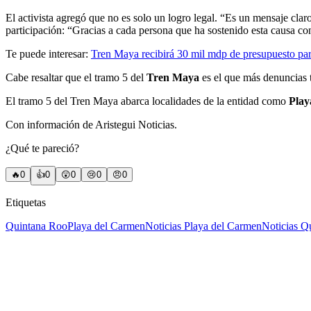
El activista agregó que no es solo un logro legal. “Es un mensaje clar
participación: “Gracias a cada persona que ha sostenido esta causa c
Te puede interesar:
Tren Maya recibirá 30 mil mdp de presupuesto para
Cabe resaltar que el tramo 5 del
Tren Maya
es el que más denuncias 
El tramo 5 del Tren Maya abarca localidades de la entidad como
Play
Con información de Aristegui Noticias.
¿Qué te pareció?
🔥
0
👍
0
😲
0
😢
0
😠
0
Etiquetas
Quintana Roo
Playa del Carmen
Noticias Playa del Carmen
Noticias Q