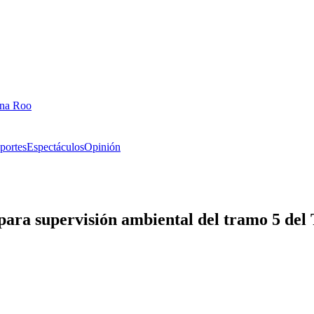
ana Roo
portes
Espectáculos
Opinión
l para supervisión ambiental del tramo 5 de