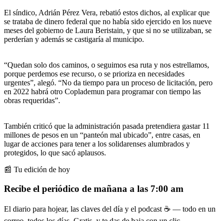
El síndico, Adrián Pérez Vera, rebatió estos dichos, al explicar que
se trataba de dinero federal que no había sido ejercido en los nueve
meses del gobierno de Laura Beristain, y que si no se utilizaban, se
perderían y además se castigaría al municipo.
“Quedan solo dos caminos, o seguimos esa ruta y nos estrellamos,
porque perdemos ese recurso, o se prioriza en necesidades
urgentes”, alegó. “No da tiempo para un proceso de licitación, pero
en 2022 habrá otro Coplademun para programar con tiempo las
obras requeridas”.
También criticó que la administración pasada pretendiera gastar 11
millones de pesos en un “panteón mal ubicado”, entre casas, en
lugar de acciones para tener a los solidarenses alumbrados y
protegidos, lo que sacó aplausos.
📰 Tu edición de hoy
Recibe el periódico de mañana a las 7:00 am
El diario para hojear, las claves del día y el podcast ☕ — todo en un
correo, todos los días. Gratis, y te das de baja con un clic.