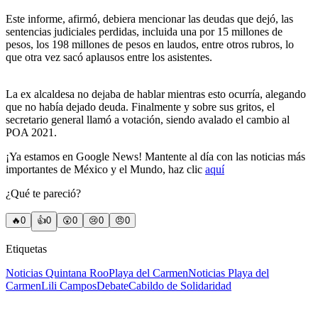
Este informe, afirmó, debiera mencionar las deudas que dejó, las
sentencias judiciales perdidas, incluida una por 15 millones de
pesos, los 198 millones de pesos en laudos, entre otros rubros, lo
que otra vez sacó aplausos entre los asistentes.
La ex alcaldesa no dejaba de hablar mientras esto ocurría, alegando
que no había dejado deuda. Finalmente y sobre sus gritos, el
secretario general llamó a votación, siendo avalado el cambio al
POA 2021.
¡Ya estamos en Google News! Mantente al día con las noticias más
importantes de México y el Mundo, haz clic
aquí
¿Qué te pareció?
🔥
0
👍
0
😲
0
😢
0
😠
0
Etiquetas
Noticias Quintana Roo
Playa del Carmen
Noticias Playa del
Carmen
Lili Campos
Debate
Cabildo de Solidaridad