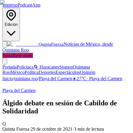
Impreso
Podcast
App
Edición
Noticias de México, desde
Quinta
Fuerza
Quintana Roo
Suscríbete gratis
Portada
Policiaca
🌀 Huracanes
Sismos
Quintana
Roo
México
Política
Deportes
Espectáculos
Opinión
Inicio
/
quintana roo
/
Playa del Carmen
☀️
27
°C
·
Playa del Carmen
Playa del Carmen
Álgido debate en sesión de Cabildo de
Solidaridad
Q
Quinta Fuerza
·
29 de octubre de 2021
·
3
min de lectura