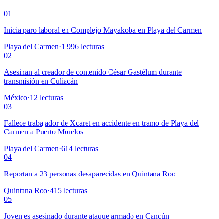
01
Inicia paro laboral en Complejo Mayakoba en Playa del Carmen
Playa del Carmen
·
1,996
lecturas
02
Asesinan al creador de contenido César Gastélum durante
transmisión en Culiacán
México
·
12
lecturas
03
Fallece trabajador de Xcaret en accidente en tramo de Playa del
Carmen a Puerto Morelos
Playa del Carmen
·
614
lecturas
04
Reportan a 23 personas desaparecidas en Quintana Roo
Quintana Roo
·
415
lecturas
05
Joven es asesinado durante ataque armado en Cancún