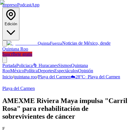
Impreso
Podcast
App
Edición
Noticias de México, desde
Quinta
Fuerza
Quintana Roo
Suscríbete gratis
Portada
Policiaca
🌀 Huracanes
Sismos
Quintana
Roo
México
Política
Deportes
Espectáculos
Opinión
Inicio
/
quintana roo
/
Playa del Carmen
☁️
28
°C
·
Playa del Carmen
Playa del Carmen
AMEXME Riviera Maya impulsa "Carril
Rosa" para rehabilitación de
sobrevivientes de cáncer
F