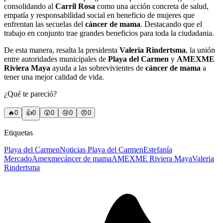
consolidando al
Carril Rosa
como una acción concreta de salud,
empatía y responsabilidad social en beneficio de mujeres que
enfrentan las secuelas del
cáncer de mama
. Destacando que el
trabajo en conjunto trae grandes beneficios para toda la ciudadania.
De esta manera, resalta la presidenta
Valeria Rindertsma
, la unión
entre autoridades municipales de
Playa del Carmen
y
AMEXME
Riviera Maya
ayuda a las sobrevivientes de
cáncer de mama
a
tener una mejor calidad de vida.
¿Qué te pareció?
🔥
0
👍
0
😲
0
😢
0
😠
0
Etiquetas
Playa del Carmen
Noticias Playa del Carmen
Estefanía
Mercado
Amexme
cáncer de mama
AMEXME Riviera Maya
Valeria
Rindertsma