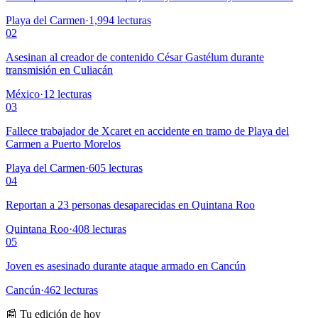
Playa del Carmen
·
1,994
lecturas
02
Asesinan al creador de contenido César Gastélum durante
transmisión en Culiacán
México
·
12
lecturas
03
Fallece trabajador de Xcaret en accidente en tramo de Playa del
Carmen a Puerto Morelos
Playa del Carmen
·
605
lecturas
04
Reportan a 23 personas desaparecidas en Quintana Roo
Quintana Roo
·
408
lecturas
05
Joven es asesinado durante ataque armado en Cancún
Cancún
·
462
lecturas
📰 Tu edición de hoy