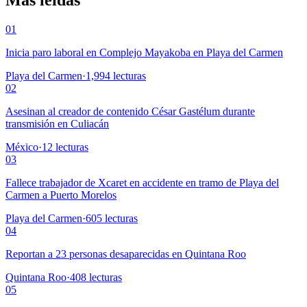
01
Inicia paro laboral en Complejo Mayakoba en Playa del Carmen
Playa del Carmen
·
1,994
lecturas
02
Asesinan al creador de contenido César Gastélum durante
transmisión en Culiacán
México
·
12
lecturas
03
Fallece trabajador de Xcaret en accidente en tramo de Playa del
Carmen a Puerto Morelos
Playa del Carmen
·
605
lecturas
04
Reportan a 23 personas desaparecidas en Quintana Roo
Quintana Roo
·
408
lecturas
05