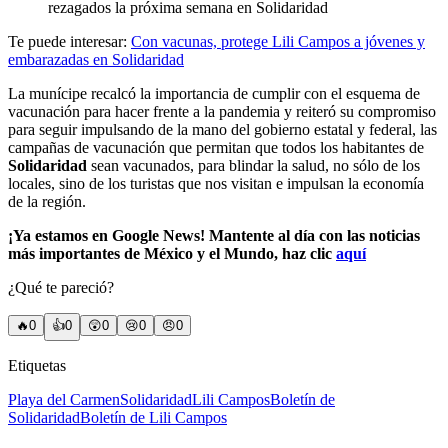
rezagados la próxima semana en Solidaridad
Te puede interesar:
Con vacunas, protege Lili Campos a jóvenes y
embarazadas en Solidaridad
La munícipe recalcó la importancia de cumplir con el esquema de
vacunación para hacer frente a la pandemia y reiteró su compromiso
para seguir impulsando de la mano del gobierno estatal y federal, las
campañas de vacunación que permitan que todos los habitantes de
Solidaridad
sean vacunados, para blindar la salud, no sólo de los
locales, sino de los turistas que nos visitan e impulsan la economía
de la región.
¡Ya estamos en Google News! Mantente al día con las noticias
más importantes de México y el Mundo, haz clic
aquí
¿Qué te pareció?
🔥
0
👍
0
😲
0
😢
0
😠
0
Etiquetas
Playa del Carmen
Solidaridad
Lili Campos
Boletín de
Solidaridad
Boletín de Lili Campos