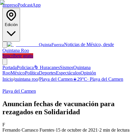
Impreso
Podcast
App
Edición
Noticias de México, desde
Quinta
Fuerza
Quintana Roo
Suscríbete gratis
Portada
Policiaca
🌀 Huracanes
Sismos
Quintana
Roo
México
Política
Deportes
Espectáculos
Opinión
Inicio
/
quintana roo
/
Playa del Carmen
☀️
29
°C
·
Playa del Carmen
Playa del Carmen
Anuncian fechas de vacunación para
rezagados en Solidaridad
F
Fernando Carrasco Fuentes
·
15 de octubre de 2021
·
2
min de lectura