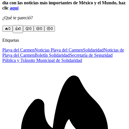
día con las noticias más importantes de México y el Mundo, haz
clic
aquí
¿Qué te pareció?
🔥
0
👍
0
😲
0
😢
0
😠
0
Etiquetas
Playa del Carmen
Noticias Playa del Carmen
Solidaridad
Noticias de
Playa del Carmen
Boletín Solidaridad
Secretaría de Seguridad
Pública y Tránsito Municipal de Solidaridad