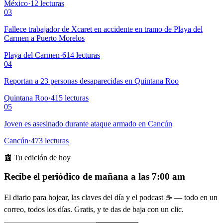
México
·
12
lecturas
03
Fallece trabajador de Xcaret en accidente en tramo de Playa del
Carmen a Puerto Morelos
Playa del Carmen
·
614
lecturas
04
Reportan a 23 personas desaparecidas en Quintana Roo
Quintana Roo
·
415
lecturas
05
Joven es asesinado durante ataque armado en Cancún
Cancún
·
473
lecturas
📰 Tu edición de hoy
Recibe el periódico de mañana a las 7:00 am
El diario para hojear, las claves del día y el podcast ☕ — todo en un
correo, todos los días. Gratis, y te das de baja con un clic.