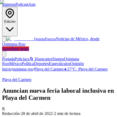
Impreso
Podcast
App
Edición
Noticias de México, desde
Quinta
Fuerza
Quintana Roo
Suscríbete gratis
Portada
Policiaca
🌀 Huracanes
Sismos
Quintana
Roo
México
Política
Deportes
Espectáculos
Opinión
Inicio
/
quintana roo
/
Playa del Carmen
☀️
27
°C
·
Playa del Carmen
Playa del Carmen
Anuncian nueva feria laboral inclusiva en
Playa del Carmen
R
Redacción
·
28 de abril de 2022
·
2
min de lectura