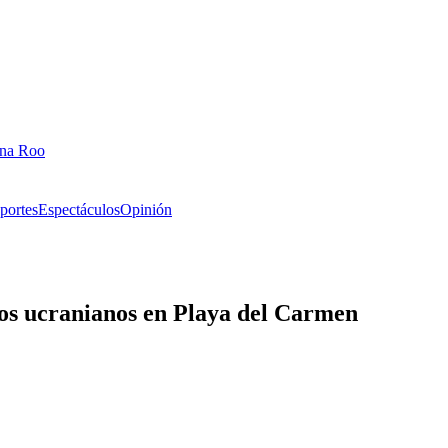
ana Roo
portes
Espectáculos
Opinión
os ucranianos en Playa del Carmen