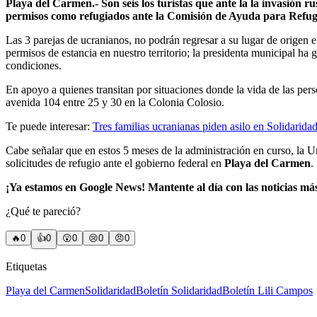
Playa del Carmen.- Son seis los turistas que ante la la invasión ru
permisos como refugiados ante la Comisión de Ayuda para Refug
Las 3 parejas de ucranianos, no podrán regresar a su lugar de origen en
permisos de estancia en nuestro territorio; la presidenta municipal ha
condiciones.
En apoyo a quienes transitan por situaciones donde la vida de las pers
avenida 104 entre 25 y 30 en la Colonia Colosio.
Te puede interesar:
Tres familias ucranianas piden asilo en Solidarid
Cabe señalar que en estos 5 meses de la administración en curso, la U
solicitudes de refugio ante el gobierno federal en
Playa del Carmen
.
¡Ya estamos en Google News! Mantente al día con las noticias má
¿Qué te pareció?
🔥
0
👍
0
😲
0
😢
0
😠
0
Etiquetas
Playa del Carmen
Solidaridad
Boletín Solidaridad
Boletín Lili Campos