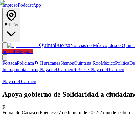
Impreso
Podcast
App
Edición
Quinta
Fuerza
Noticias de México, desde Quint
Suscríbete gratis
Portada
Policiaca
🌀 Huracanes
Sismos
Quintana Roo
México
Política
De
Inicio
/
quintana roo
/
Playa del Carmen
☀️
32
°C
·
Playa del Carmen
Playa del Carmen
Apoya gobierno de Solidaridad a ciudadan
F
Fernando Carrasco Fuentes
·
27 de febrero de 2022
·
2
min de lectura