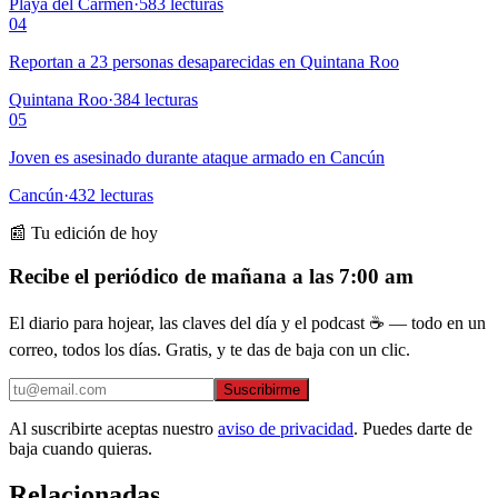
Playa del Carmen
·
583
lecturas
04
Reportan a 23 personas desaparecidas en Quintana Roo
Quintana Roo
·
384
lecturas
05
Joven es asesinado durante ataque armado en Cancún
Cancún
·
432
lecturas
📰 Tu edición de hoy
Recibe el periódico de mañana a las 7:00 am
El diario para hojear, las claves del día y el podcast ☕ — todo en un
correo, todos los días. Gratis, y te das de baja con un clic.
Suscribirme
Al suscribirte aceptas nuestro
aviso de privacidad
. Puedes darte de
baja cuando quieras.
Relacionadas