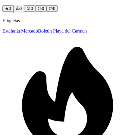
🔥
0
👍
0
😲
0
😢
0
😠
0
Etiquetas
Estefanía Mercado
Boletín Playa del Carmen