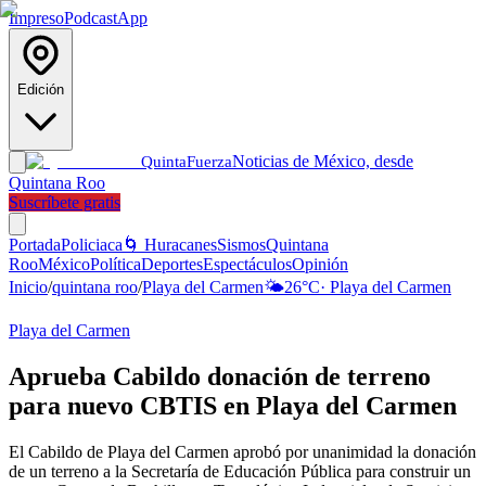
Impreso
Podcast
App
Edición
Noticias de México, desde
Quinta
Fuerza
Quintana Roo
Suscríbete gratis
Portada
Policiaca
🌀 Huracanes
Sismos
Quintana
Roo
México
Política
Deportes
Espectáculos
Opinión
Inicio
/
quintana roo
/
Playa del Carmen
🌤️
26
°C
·
Playa del Carmen
Playa del Carmen
Aprueba Cabildo donación de terreno
para nuevo CBTIS en Playa del Carmen
El Cabildo de Playa del Carmen aprobó por unanimidad la donación
de un terreno a la Secretaría de Educación Pública para construir un