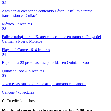
02
Asesinan al creador de contenido César Gastélum durante
transmisión en Culiacán
México
·
12
lecturas
03
Fallece trabajador de Xcaret en accidente en tramo de Playa del
Carmen a Puerto Morelos
Playa del Carmen
·
614
lecturas
04
Reportan a 23 personas desaparecidas en Quintana Roo
Quintana Roo
·
415
lecturas
05
Joven es asesinado durante ataque armado en Cancún
Cancún
·
473
lecturas
📰 Tu edición de hoy
Recibe el periódico de mañana a las 7:00 am