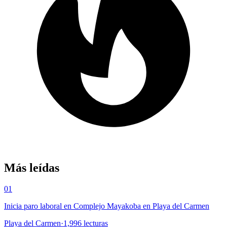
Más leídas
01
Inicia paro laboral en Complejo Mayakoba en Playa del Carmen
Playa del Carmen
·
1,996
lecturas