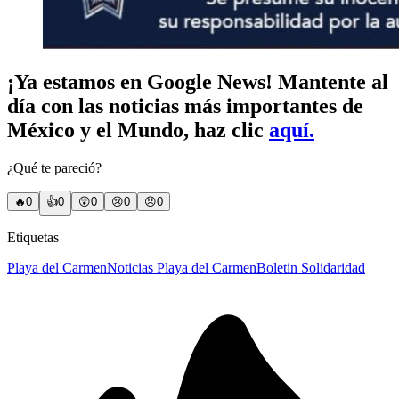
¡Ya estamos en Google News! Mantente al
día con las noticias más importantes de
México y el Mundo, haz clic
aquí.
¿Qué te pareció?
🔥
0
👍
0
😲
0
😢
0
😠
0
Etiquetas
Playa del Carmen
Noticias Playa del Carmen
Boletin Solidaridad