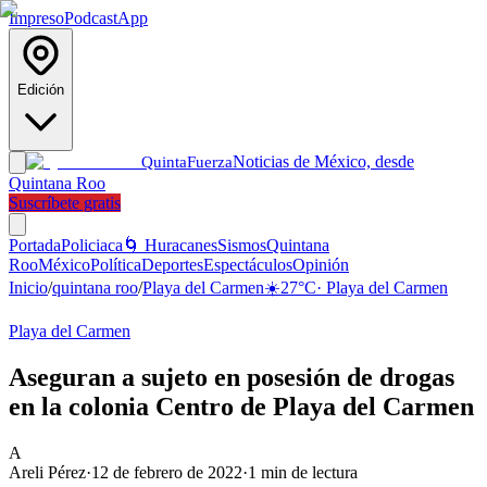
Impreso
Podcast
App
Edición
Noticias de México, desde
Quinta
Fuerza
Quintana Roo
Suscríbete gratis
Portada
Policiaca
🌀 Huracanes
Sismos
Quintana
Roo
México
Política
Deportes
Espectáculos
Opinión
Inicio
/
quintana roo
/
Playa del Carmen
☀️
27
°C
·
Playa del Carmen
Playa del Carmen
Aseguran a sujeto en posesión de drogas
en la colonia Centro de Playa del Carmen
A
Areli Pérez
·
12 de febrero de 2022
·
1
min de lectura