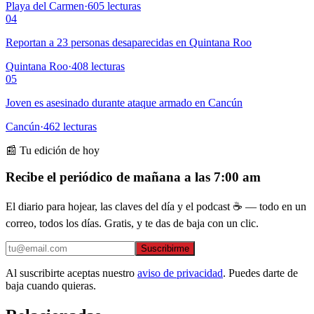
Playa del Carmen
·
605
lecturas
04
Reportan a 23 personas desaparecidas en Quintana Roo
Quintana Roo
·
408
lecturas
05
Joven es asesinado durante ataque armado en Cancún
Cancún
·
462
lecturas
📰 Tu edición de hoy
Recibe el periódico de mañana a las 7:00 am
El diario para hojear, las claves del día y el podcast ☕ — todo en un
correo, todos los días. Gratis, y te das de baja con un clic.
Suscribirme
Al suscribirte aceptas nuestro
aviso de privacidad
. Puedes darte de
baja cuando quieras.