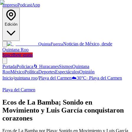
Impreso
Podcast
App
Edición
Noticias de México, desde
Quinta
Fuerza
Quintana Roo
Suscríbete gratis
Portada
Policiaca
🌀 Huracanes
Sismos
Quintana
Roo
México
Política
Deportes
Espectáculos
Opinión
Inicio
/
quintana roo
/
Playa del Carmen
☁️
30
°C
·
Playa del Carmen
Playa del Carmen
Ecos de La Bamba; Sonido en
Movimiento y Luis García conquistaron
corazones
Ecos de La Bamba por Playa; Sonido en Movimiento y Luis García