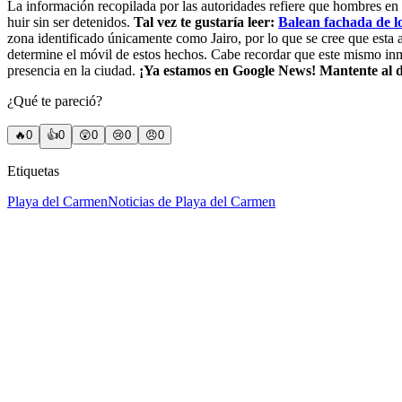
La información recopilada por las autoridades refiere que hombres en m
huir sin ser detenidos.
Tal vez te gustaría leer:
Balean fachada de l
zona identificado únicamente como Jairo, por lo que se cree que esta 
determine el móvil de estos hechos. Cabe recordar que este mismo in
presencia en la ciudad.
¡Ya estamos en Google News! Mantente al dí
¿Qué te pareció?
🔥
0
👍
0
😲
0
😢
0
😠
0
Etiquetas
Playa del Carmen
Noticias de Playa del Carmen