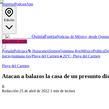
Impreso
Podcast
App
Edición
Quinta
Fuerza
Noticias de México, desde Quint
Suscríbete gratis
Portada
Policiaca
🌀 Huracanes
Sismos
Quintana Roo
México
Política
De
Inicio
/
quintana roo
/
Playa del Carmen
☀️
26
°C
·
Playa del Carmen
Playa del Carmen
Atacan a balazos la casa de un presunto dis
R
Redacción
·
25 de abril de 2022
·
1
min de lectura