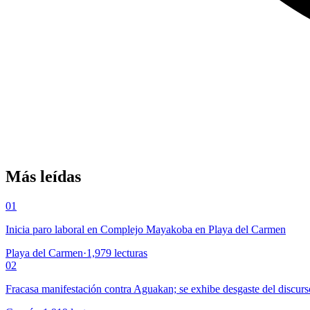
Más leídas
01
Inicia paro laboral en Complejo Mayakoba en Playa del Carmen
Playa del Carmen
·
1,979
lecturas
02
Fracasa manifestación contra Aguakan; se exhibe desgaste del discurs