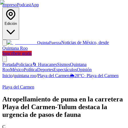
Impreso
Podcast
App
Edición
Noticias de México, desde
Quinta
Fuerza
Quintana Roo
Suscríbete gratis
Portada
Policiaca
🌀 Huracanes
Sismos
Quintana
Roo
México
Política
Deportes
Espectáculos
Opinión
Inicio
/
quintana roo
/
Playa del Carmen
🌦️
28
°C
·
Playa del Carmen
Playa del Carmen
Atropellamiento de puma en la carretera
Playa del Carmen-Tulum destaca la
urgencia de pasos de fauna
C