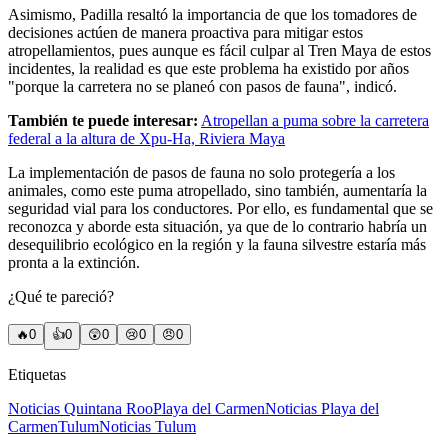
Asimismo, Padilla resaltó la importancia de que los tomadores de
decisiones actúen de manera proactiva para mitigar estos
atropellamientos, pues aunque es fácil culpar al Tren Maya de estos
incidentes, la realidad es que este problema ha existido por años
"porque la carretera no se planeó con pasos de fauna", indicó.
También te puede interesar:
Atropellan a puma sobre la carretera
federal a la altura de Xpu-Ha, Riviera Maya
La implementación de pasos de fauna no solo protegería a los
animales, como este puma atropellado, sino también, aumentaría la
seguridad vial para los conductores. Por ello, es fundamental que se
reconozca y aborde esta situación, ya que de lo contrario habría un
desequilibrio ecológico en la región y la fauna silvestre estaría más
pronta a la extinción.
¿Qué te pareció?
🔥
0
👍
0
😲
0
😢
0
😠
0
Etiquetas
Noticias Quintana Roo
Playa del Carmen
Noticias Playa del
Carmen
Tulum
Noticias Tulum