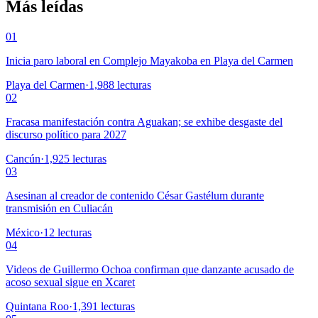
Más leídas
01
Inicia paro laboral en Complejo Mayakoba en Playa del Carmen
Playa del Carmen
·
1,988
lecturas
02
Fracasa manifestación contra Aguakan; se exhibe desgaste del
discurso político para 2027
Cancún
·
1,925
lecturas
03
Asesinan al creador de contenido César Gastélum durante
transmisión en Culiacán
México
·
12
lecturas
04
Videos de Guillermo Ochoa confirman que danzante acusado de
acoso sexual sigue en Xcaret
Quintana Roo
·
1,391
lecturas