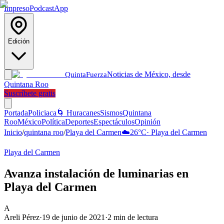
Impreso
Podcast
App
Edición
Noticias de México, desde
Quinta
Fuerza
Quintana Roo
Suscríbete gratis
Portada
Policiaca
🌀 Huracanes
Sismos
Quintana
Roo
México
Política
Deportes
Espectáculos
Opinión
Inicio
/
quintana roo
/
Playa del Carmen
☁️
26
°C
·
Playa del Carmen
Playa del Carmen
Avanza instalación de luminarias en
Playa del Carmen
A
Areli Pérez
·
19 de junio de 2021
·
2
min de lectura