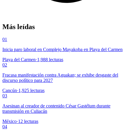
Más leídas
01
Inicia paro laboral en Complejo Mayakoba en Playa del Carmen
Playa del Carmen
·
1,988
lecturas
02
Fracasa manifestación contra Aguakan; se exhibe desgaste del
discurso político para 2027
Cancún
·
1,925
lecturas
03
Asesinan al creador de contenido César Gastélum durante
transmisión en Culiacán
México
·
12
lecturas
04