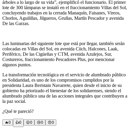
árboles a lo largo de su vida”, ejemplificó el funcionario. El primer
lote de 300 lámparas se instaló en el fraccionamiento Villas del Sol,
concluyendo trabajos en la cerrada Manaquín, Faisanes, Vireos,
Chorlos, Aguilillas, Jilgueros, Grullas, Martín Pescador y avenida
De las Garzas.
Las luminarias del siguiente lote que está por llegar, también serán
colocadas en Villas del Sol, en avenida Ciich, Halcones, Laak,
Periférico, De las Cigüeñas y CTM, avenida Azulejos, Sur,
Costureros, fraccionamiento Pescadores Plus, por mencionar
algunos puntos.
La transformación tecnológica en el servicio de alumbrado público
en Solidaridad, es uno de los compromisos cumplidos por la
presidenta Laura Beristain Navarrete, quien desde el inicio de su
gobierno ha priorizado el bienestar de los solidarenses, siendo el
alumbrado público una de las acciones integrales que contribuyen a
la paz social.
¿Qué te pareció?
🔥
0
👍
0
😲
0
😢
0
😠
0