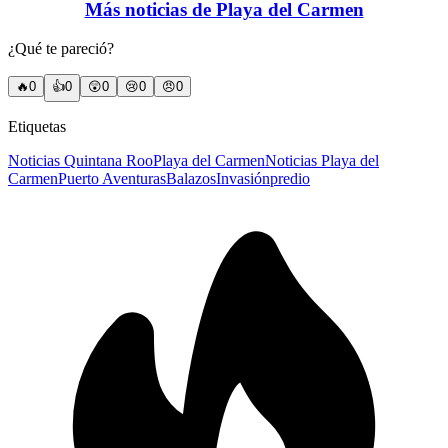
Más noticias de Playa del Carmen
¿Qué te pareció?
🔥
0
👍
0
😲
0
😢
0
😠
0
Etiquetas
Noticias Quintana Roo
Playa del Carmen
Noticias Playa del
Carmen
Puerto Aventuras
Balazos
Invasión
predio