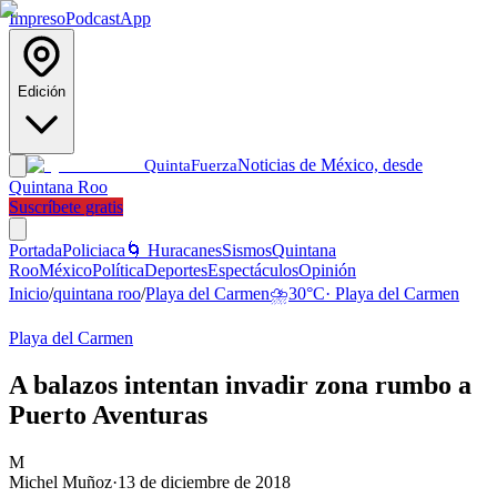
Impreso
Podcast
App
Edición
Noticias de México, desde
Quinta
Fuerza
Quintana Roo
Suscríbete gratis
Portada
Policiaca
🌀 Huracanes
Sismos
Quintana
Roo
México
Política
Deportes
Espectáculos
Opinión
Inicio
/
quintana roo
/
Playa del Carmen
⛈️
30
°C
·
Playa del Carmen
Playa del Carmen
A balazos intentan invadir zona rumbo a
Puerto Aventuras
M
Michel Muñoz
·
13 de diciembre de 2018