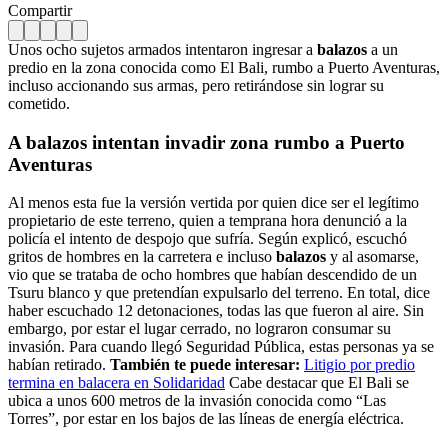
Compartir
Unos ocho sujetos armados intentaron ingresar a
balazos
a un
predio en la zona conocida como El Bali, rumbo a Puerto Aventuras,
incluso accionando sus armas, pero retirándose sin lograr su
cometido.
A balazos intentan invadir zona rumbo a Puerto
Aventuras
Al menos esta fue la versión vertida por quien dice ser el legítimo
propietario de este terreno, quien a temprana hora denunció a la
policía el intento de despojo que sufría. Según explicó, escuchó
gritos de hombres en la carretera e incluso
balazos
y al asomarse,
vio que se trataba de ocho hombres que habían descendido de un
Tsuru blanco y que pretendían expulsarlo del terreno. En total, dice
haber escuchado 12 detonaciones, todas las que fueron al aire. Sin
embargo, por estar el lugar cerrado, no lograron consumar su
invasión. Para cuando llegó Seguridad Pública, estas personas ya se
habían retirado.
También te puede interesar:
Litigio por predio
termina en balacera en Solidaridad
Cabe destacar que El Bali se
ubica a unos 600 metros de la invasión conocida como “Las
Torres”, por estar en los bajos de las líneas de energía eléctrica.