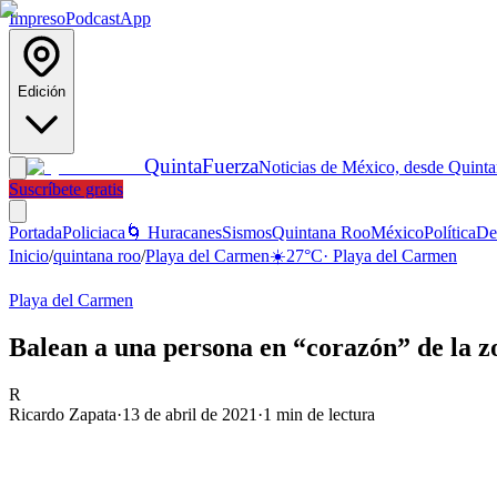
Impreso
Podcast
App
Edición
Quinta
Fuerza
Noticias de México, desde Quint
Suscríbete gratis
Portada
Policiaca
🌀 Huracanes
Sismos
Quintana Roo
México
Política
De
Inicio
/
quintana roo
/
Playa del Carmen
☀️
27
°C
·
Playa del Carmen
Playa del Carmen
Balean a una persona en “corazón” de la z
R
Ricardo Zapata
·
13 de abril de 2021
·
1
min de lectura