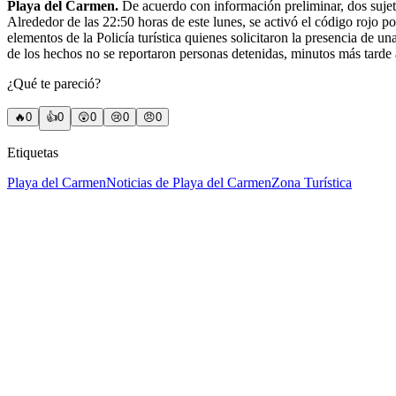
Playa del Carmen.
De acuerdo con información preliminar, dos sujeto
Alrededor de las 22:50 horas de este lunes, se activó el código rojo p
elementos de la Policía turística quienes solicitaron la presencia de u
de los hechos no se reportaron personas detenidas, minutos más tarde ar
¿Qué te pareció?
🔥
0
👍
0
😲
0
😢
0
😠
0
Etiquetas
Playa del Carmen
Noticias de Playa del Carmen
Zona Turística