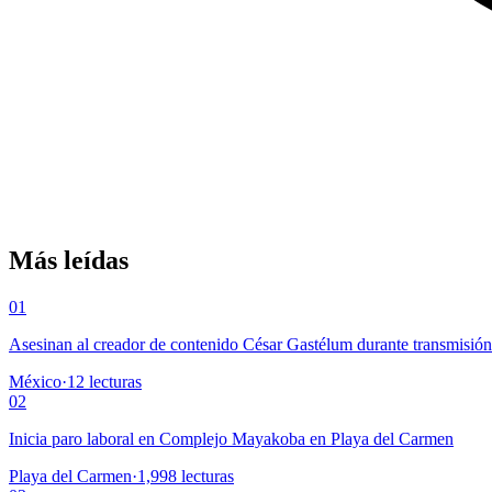
Más leídas
01
Asesinan al creador de contenido César Gastélum durante transmisió
México
·
12
lecturas
02
Inicia paro laboral en Complejo Mayakoba en Playa del Carmen
Playa del Carmen
·
1,998
lecturas