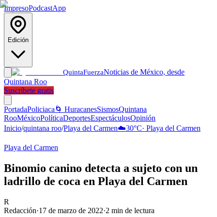
Impreso
Podcast
App
Edición
Noticias de México, desde
Quinta
Fuerza
Quintana Roo
Suscríbete gratis
Portada
Policiaca
🌀 Huracanes
Sismos
Quintana
Roo
México
Política
Deportes
Espectáculos
Opinión
Inicio
/
quintana roo
/
Playa del Carmen
☁️
30
°C
·
Playa del Carmen
Playa del Carmen
Binomio canino detecta a sujeto con un
ladrillo de coca en Playa del Carmen
R
Redacción
·
17 de marzo de 2022
·
2
min de lectura