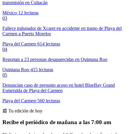
transmisión en Culiacán
México
·
12
lecturas
03
Fallece trabajador de Xcaret en accidente en tramo de Playa del
Carmen a Puerto Morelos
Playa del Carmen
·
614
lecturas
04
Reportan a 23 personas desaparecidas en Quintana Roo
Quintana Roo
·
415
lecturas
05
Denuncian caso de presunto acoso en hotel BlueBay Grand
Esmeralda de Playa del Carmen
Playa del Carmen
·
560
lecturas
📰 Tu edición de hoy
Recibe el periódico de mañana a las 7:00 am