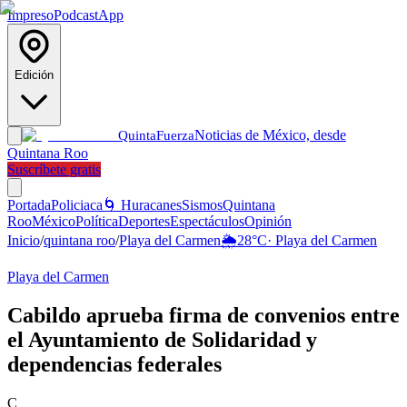
Impreso
Podcast
App
Edición
Noticias de México, desde
Quinta
Fuerza
Quintana Roo
Suscríbete gratis
Portada
Policiaca
🌀 Huracanes
Sismos
Quintana
Roo
México
Política
Deportes
Espectáculos
Opinión
Inicio
/
quintana roo
/
Playa del Carmen
🌦️
28
°C
·
Playa del Carmen
Playa del Carmen
Cabildo aprueba firma de convenios entre
el Ayuntamiento de Solidaridad y
dependencias federales
C