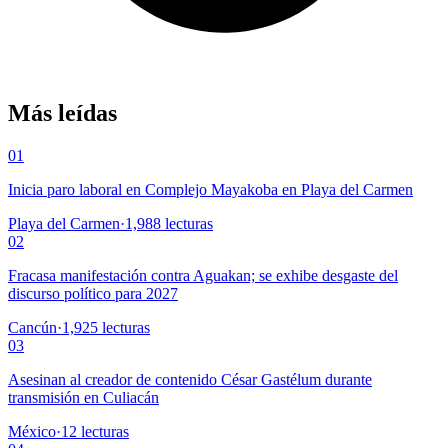
Más leídas
01
Inicia paro laboral en Complejo Mayakoba en Playa del Carmen
Playa del Carmen
·
1,988
lecturas
02
Fracasa manifestación contra Aguakan; se exhibe desgaste del
discurso político para 2027
Cancún
·
1,925
lecturas
03
Asesinan al creador de contenido César Gastélum durante
transmisión en Culiacán
México
·
12
lecturas