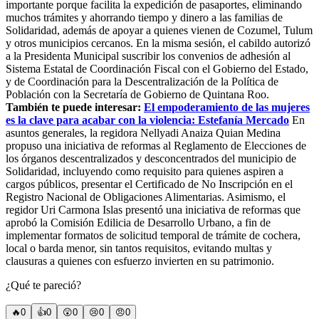
importante porque facilita la expedición de pasaportes, eliminando
muchos trámites y ahorrando tiempo y dinero a las familias de
Solidaridad, además de apoyar a quienes vienen de Cozumel, Tulum
y otros municipios cercanos. En la misma sesión, el cabildo autorizó
a la Presidenta Municipal suscribir los convenios de adhesión al
Sistema Estatal de Coordinación Fiscal con el Gobierno del Estado,
y de Coordinación para la Descentralización de la Política de
Población con la Secretaría de Gobierno de Quintana Roo.
También te puede interesar:
El empoderamiento de las mujeres
es la clave para acabar con la violencia: Estefanía Mercado
En
asuntos generales, la regidora Nellyadi Anaiza Quian Medina
propuso una iniciativa de reformas al Reglamento de Elecciones de
los órganos descentralizados y desconcentrados del municipio de
Solidaridad, incluyendo como requisito para quienes aspiren a
cargos públicos, presentar el Certificado de No Inscripción en el
Registro Nacional de Obligaciones Alimentarias. Asimismo, el
regidor Uri Carmona Islas presentó una iniciativa de reformas que
aprobó la Comisión Edilicia de Desarrollo Urbano, a fin de
implementar formatos de solicitud temporal de trámite de cochera,
local o barda menor, sin tantos requisitos, evitando multas y
clausuras a quienes con esfuerzo invierten en su patrimonio.
¿Qué te pareció?
🔥
0
👍
0
😲
0
😢
0
😠
0