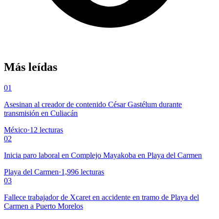
Más leídas
01
Asesinan al creador de contenido César Gastélum durante
transmisión en Culiacán
México
·
12
lecturas
02
Inicia paro laboral en Complejo Mayakoba en Playa del Carmen
Playa del Carmen
·
1,996
lecturas
03
Fallece trabajador de Xcaret en accidente en tramo de Playa del
Carmen a Puerto Morelos