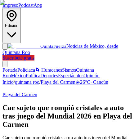
Impreso
Podcast
App
Edición
Noticias de México, desde
Quinta
Fuerza
Quintana Roo
Suscríbete gratis
Portada
Policiaca
🌀 Huracanes
Sismos
Quintana
Roo
México
Política
Deportes
Espectáculos
Opinión
Inicio
/
quintana roo
/
Playa del Carmen
☀️
26
°C
·
Cancún
Playa del Carmen
Cae sujeto que rompió cristales a auto
tras juego del Mundial 2026 en Playa del
Carmen
Cae sujeto que rompió cristales a un auto tras juego del Mundial