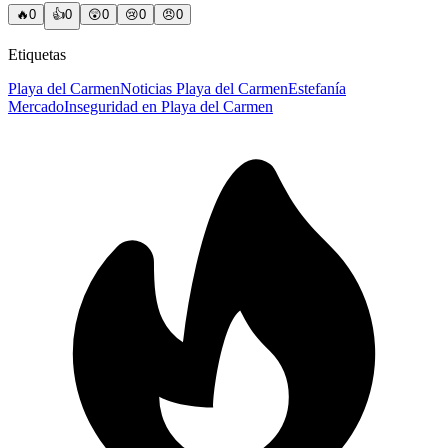
🔥
0
👍
0
😲
0
😢
0
😠
0
Etiquetas
Playa del Carmen
Noticias Playa del Carmen
Estefanía
Mercado
Inseguridad en Playa del Carmen