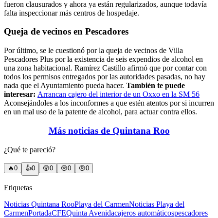
fueron clausurados y ahora ya están regularizados, aunque todavía
falta inspeccionar más centros de hospedaje.
Queja de vecinos en Pescadores
Por último, se le cuestionó por la queja de vecinos de Villa
Pescadores Plus por la existencia de seis expendios de alcohol en
una zona habitacional. Ramírez Castillo afirmó que por contar con
todos los permisos entregados por las autoridades pasadas, no hay
nada que el Ayuntamiento pueda hacer.
También te puede
interesar:
Arrancan cajero del interior de un Oxxo en la SM 56
Aconsejándoles a los inconformes a que estén atentos por si incurren
en un mal uso de la patente de alcohol, para actuar contra ellos.
Más noticias de Quintana Roo
¿Qué te pareció?
🔥
0
👍
0
😲
0
😢
0
😠
0
Etiquetas
Noticias Quintana Roo
Playa del Carmen
Noticias Playa del
Carmen
Portada
CFE
Quinta Avenida
cajeros automáticos
pescadores