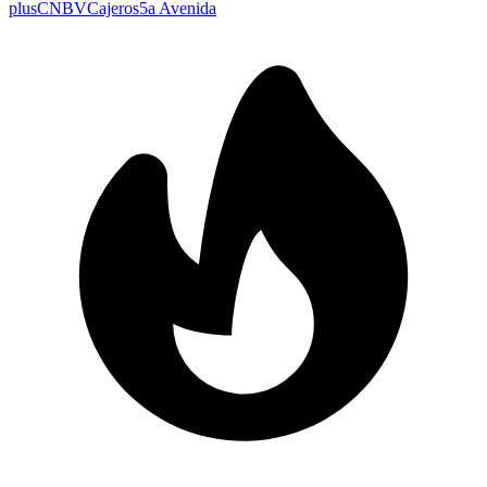
plus
CNBV
Cajeros
5a Avenida