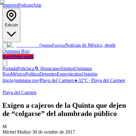
Impreso
Podcast
App
Edición
Noticias de México, desde
Quinta
Fuerza
Quintana Roo
Suscríbete gratis
Portada
Policiaca
🌀 Huracanes
Sismos
Quintana
Roo
México
Política
Deportes
Espectáculos
Opinión
Inicio
/
quintana roo
/
Playa del Carmen
☀️
32
°C
·
Playa del Carmen
Playa del Carmen
Exigen a cajeros de la Quinta que dejen
de “colgarse” del alumbrado público
M
Michel Muñoz
·
30 de octubre de 2017