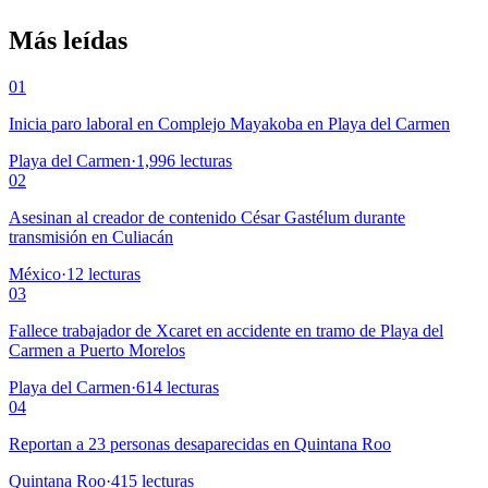
Más leídas
01
Inicia paro laboral en Complejo Mayakoba en Playa del Carmen
Playa del Carmen
·
1,996
lecturas
02
Asesinan al creador de contenido César Gastélum durante
transmisión en Culiacán
México
·
12
lecturas
03
Fallece trabajador de Xcaret en accidente en tramo de Playa del
Carmen a Puerto Morelos
Playa del Carmen
·
614
lecturas
04
Reportan a 23 personas desaparecidas en Quintana Roo
Quintana Roo
·
415
lecturas