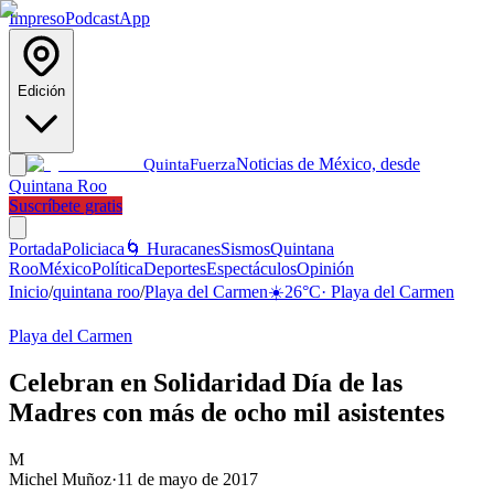
Impreso
Podcast
App
Edición
Noticias de México, desde
Quinta
Fuerza
Quintana Roo
Suscríbete gratis
Portada
Policiaca
🌀 Huracanes
Sismos
Quintana
Roo
México
Política
Deportes
Espectáculos
Opinión
Inicio
/
quintana roo
/
Playa del Carmen
☀️
26
°C
·
Playa del Carmen
Playa del Carmen
Celebran en Solidaridad Día de las
Madres con más de ocho mil asistentes
M
Michel Muñoz
·
11 de mayo de 2017