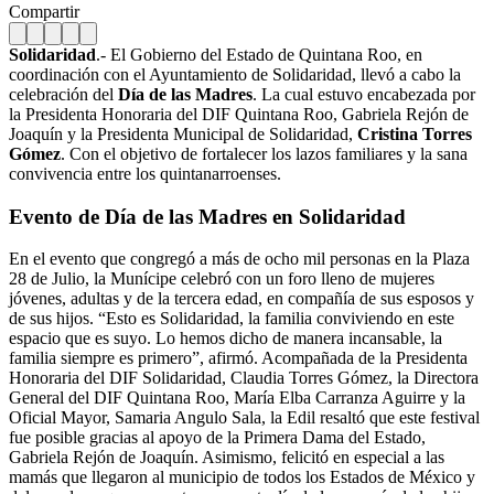
Compartir
Solidaridad
.- El Gobierno del Estado de Quintana Roo, en
coordinación con el Ayuntamiento de Solidaridad, llevó a cabo la
celebración del
Día de las Madres
. La cual estuvo encabezada por
la Presidenta Honoraria del DIF Quintana Roo, Gabriela Rejón de
Joaquín y la Presidenta Municipal de Solidaridad,
Cristina Torres
Gómez
. Con el objetivo de fortalecer los lazos familiares y la sana
convivencia entre los quintanarroenses.
Evento de Día de las Madres en Solidaridad
En el evento que congregó a más de ocho mil personas en la Plaza
28 de Julio, la Munícipe celebró con un foro lleno de mujeres
jóvenes, adultas y de la tercera edad, en compañía de sus esposos y
de sus hijos. “Esto es Solidaridad, la familia conviviendo en este
espacio que es suyo. Lo hemos dicho de manera incansable, la
familia siempre es primero”, afirmó. Acompañada de la Presidenta
Honoraria del DIF Solidaridad, Claudia Torres Gómez, la Directora
General del DIF Quintana Roo, María Elba Carranza Aguirre y la
Oficial Mayor, Samaria Angulo Sala, la Edil resaltó que este festival
fue posible gracias al apoyo de la Primera Dama del Estado,
Gabriela Rejón de Joaquín. Asimismo, felicitó en especial a las
mamás que llegaron al municipio de todos los Estados de México y