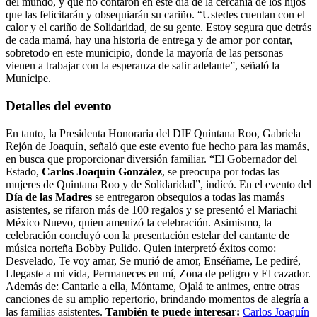
del mundo, y que no contaron en este día de la cercanía de los hijos
que las felicitarán y obsequiarán su cariño. “Ustedes cuentan con el
calor y el cariño de Solidaridad, de su gente. Estoy segura que detrás
de cada mamá, hay una historia de entrega y de amor por contar,
sobretodo en este municipio, donde la mayoría de las personas
vienen a trabajar con la esperanza de salir adelante”, señaló la
Munícipe.
Detalles del evento
En tanto, la Presidenta Honoraria del DIF Quintana Roo, Gabriela
Rejón de Joaquín, señaló que este evento fue hecho para las mamás,
en busca que proporcionar diversión familiar. “El Gobernador del
Estado,
Carlos Joaquín González
, se preocupa por todas las
mujeres de Quintana Roo y de Solidaridad”, indicó. En el evento del
Día de las Madres
se entregaron obsequios a todas las mamás
asistentes, se rifaron más de 100 regalos y se presentó el Mariachi
México Nuevo, quien amenizó la celebración. Asimismo, la
celebración concluyó con la presentación estelar del cantante de
música norteña Bobby Pulido. Quien interpretó éxitos como:
Desvelado, Te voy amar, Se murió de amor, Enséñame, Le pediré,
Llegaste a mi vida, Permaneces en mí, Zona de peligro y El cazador.
Además de: Cantarle a ella, Móntame, Ojalá te animes, entre otras
canciones de su amplio repertorio, brindando momentos de alegría a
las familias asistentes.
También te puede interesar:
Carlos Joaquín