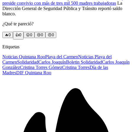
preside convivio con más de tres mil 500 madres trabajadoras
La
Dirección General de Seguridad Pública y Tránsito reportó saldo
blanco.
¿Qué te pareció?
🔥
0
👍
0
😲
0
😢
0
😠
0
Etiquetas
Noticias Quintana Roo
Playa del Carmen
Noticias Playa del
Carmen
Solidaridad
Carlos Joaquín
Boletin Solidaridad
Carlos Joaquín
González
Cristina Torres Gómez
Cristina Torres
Día de las
Madres
DIF Quintana Roo