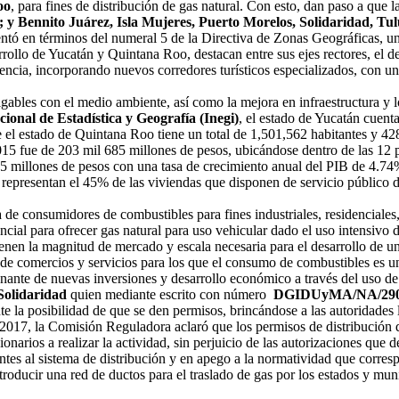
oo
, para fines de distribución de gas natural. Con esto, dan paso a que 
; y Bennito Juárez, Isla Mujeres, Puerto Morelos, Solidaridad, Tu
tó en términos del numeral 5 de la Directiva de Zonas Geográficas, un
rrollo de Yucatán y Quintana Roo, destacan entre sus ejes rectores, el de
lencia, incorporando nuevos corredores turísticos especializados, con un
bles con el medio ambiente, así como la mejora en infraestructura y lo
cional de Estadística y Geografía (Inegi)
, el estado de Yucatán cuent
e el estado de Quintana Roo tiene un total de 1,501,562 habitantes y 42
15 fue de 203 mil 685 millones de pesos, ubicándose dentro de las 12 
5 millones de pesos con una tasa de crecimiento anual del PIB de 4.74
representan el 45% de las viviendas que disponen de servicio público
 de consumidores de combustibles para fines industriales, residenciales,
ial para ofrecer gas natural para uso vehicular dado el uso intensivo de 
enen la magnitud de mercado y escala necesaria para el desarrollo de un 
s de comercios y servicios para los que el consumo de combustibles es u
onante de nuevas inversiones y desarrollo económico a través del uso d
Solidaridad
quien mediante escrito con número
DGIDUyMA/NA/290
nte la posibilidad de que se den permisos, brincándose a las autoridades 
17, la Comisión Reguladora aclaró que los permisos de distribución de
narios a realizar la actividad, sin perjuicio de las autorizaciones que d
entes al sistema de distribución y en apego a la normatividad que corres
oducir una red de ductos para el traslado de gas por los estados y muni