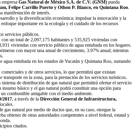
la empresa
Gas Natural de México S.A. de C.V. (GNM)
pueda
lum, Felipe Carrillo Puerto y Othon P. Blanco, en Quintana Roo
.
a manifestación de interés.
sarrollo y la diversificación económica; impulsar la innovación y la
 enfoque importante en la ecología y el cuidado de los recursos
s servicios públicos.
a con un total de 2,097,175 habitantes y 535,925 viviendas con
8,931 viviendas con servicio público de agua entubada en los hogares.
primeras con mayor tasa anual de crecimiento, 3.97% anual; mientras
%.
 de agua entubada en los estados de Yucatán y Quintana Roo, sumando
 comerciales y de otros servicios, lo que permitirá que existan
transporte en la zona, para la prestación de los servicios turísticos.
sistema de distribución de gas natural que permitirá ofertar el servicio
n insumo básico y el gas natural podrá constituir una opción para
e un combustible amigable con el medio ambiente.
/2017
, a través de la
Dirección General de Infraestructura,
locales.
 gas natural por medio de ductos que, en su caso, otorgue la
eba obtener de otras autoridades competentes a nivel federal, estatal y
ponda.
cipios citados.