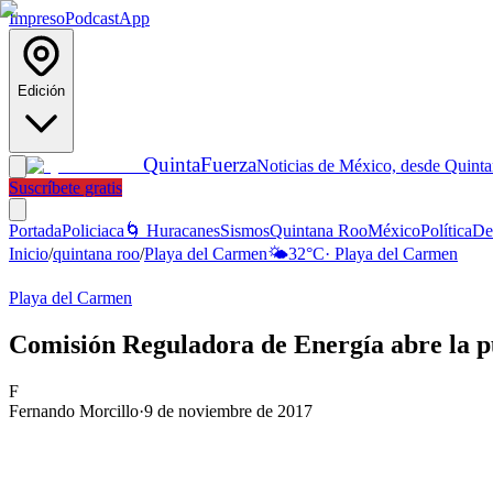
Impreso
Podcast
App
Edición
Quinta
Fuerza
Noticias de México, desde Quint
Suscríbete gratis
Portada
Policiaca
🌀 Huracanes
Sismos
Quintana Roo
México
Política
De
Inicio
/
quintana roo
/
Playa del Carmen
🌤️
32
°C
·
Playa del Carmen
Playa del Carmen
Comisión Reguladora de Energía abre la p
F
Fernando Morcillo
·
9 de noviembre de 2017