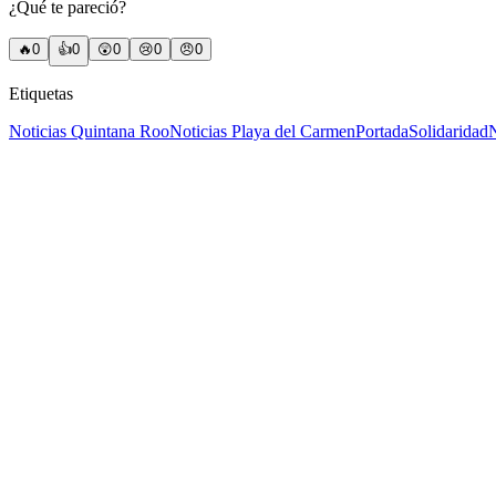
¿Qué te pareció?
🔥
0
👍
0
😲
0
😢
0
😠
0
Etiquetas
Noticias Quintana Roo
Noticias Playa del Carmen
Portada
Solidaridad
N