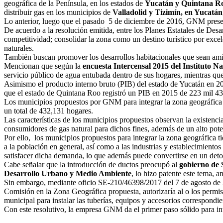
geográfica de la Península, en los estados de
Yucatán y Quintana R
distribuir gas en los municipios de
Valladolid y Tizimín, en Yucatán
Lo anterior, luego que el pasado 5 de diciembre de 2016, GNM presen
De acuerdo a la resolución emitida, entre los Planes Estatales de Desa
competitividad; consolidar la zona como un destino turístico por exce
naturales.
También buscan promover los desarrollos habitacionales que sean amiga
Mencionan que según la
encuesta Intercensal 2015 del Instituto Na
servicio público de agua entubada dentro de sus hogares, mientras qu
Asimismo el producto interno bruto (PIB) del estado de Yucatán en 20
que el estado de Quintana Roo registró un PIB en 2015 de 223 mil 43
Los municipios propuestos por GNM para integrar la zona geográfica 
un total de 432,131 hogares.
Las características de los municipios propuestos observan la existencia
consumidores de gas natural para dichos fines, además de un alto potenc
Por ello, los municipios propuestos para integrar la zona geográfica ti
a la población en general, así como a las industrias y establecimiento
satisfacer dicha demanda, lo que además puede convertirse en un det
Cabe señalar que la introducción de ductos preocupó al
gobierno de 
Desarrollo Urbano y Medio Ambiente
, lo hizo patente este tema, a
Sin embargo, mediante oficio SE-210/46398/2017 del 7 de agosto de 20
Comisión en la Zona Geográfica propuesta, autorizaría al o los permisio
municipal para instalar las tuberías, equipos y accesorios correspondi
Con este resolutivo, la empresa GNM da el primer paso sólido para intr