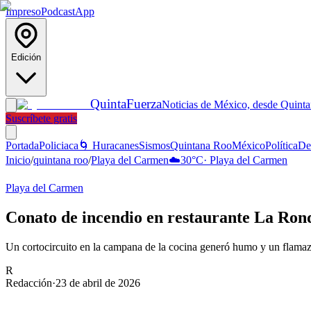
Impreso
Podcast
App
Edición
Quinta
Fuerza
Noticias de México, desde Quint
Suscríbete gratis
Portada
Policiaca
🌀 Huracanes
Sismos
Quintana Roo
México
Política
De
Inicio
/
quintana roo
/
Playa del Carmen
☁️
30
°C
·
Playa del Carmen
Playa del Carmen
Conato de incendio en restaurante La Ron
Un cortocircuito en la campana de la cocina generó humo y un flamaz
R
Redacción
·
23 de abril de 2026