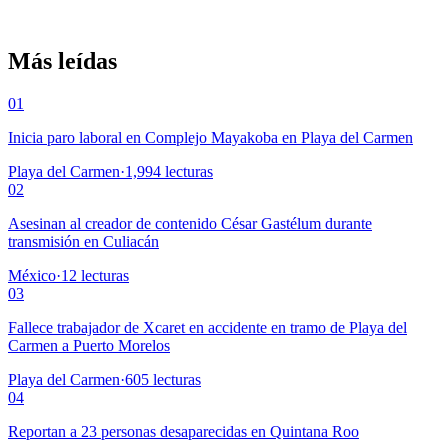
Más leídas
01
Inicia paro laboral en Complejo Mayakoba en Playa del Carmen
Playa del Carmen
·
1,994
lecturas
02
Asesinan al creador de contenido César Gastélum durante
transmisión en Culiacán
México
·
12
lecturas
03
Fallece trabajador de Xcaret en accidente en tramo de Playa del
Carmen a Puerto Morelos
Playa del Carmen
·
605
lecturas
04
Reportan a 23 personas desaparecidas en Quintana Roo