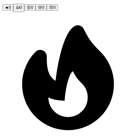
🔥
0
👍
0
😲
0
😢
0
😠
0