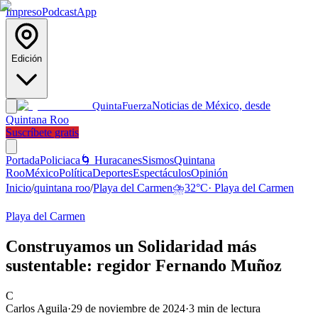
Impreso
Podcast
App
Edición
Noticias de México, desde
Quinta
Fuerza
Quintana Roo
Suscríbete gratis
Portada
Policiaca
🌀 Huracanes
Sismos
Quintana
Roo
México
Política
Deportes
Espectáculos
Opinión
Inicio
/
quintana roo
/
Playa del Carmen
⛈️
32
°C
·
Playa del Carmen
Playa del Carmen
Construyamos un Solidaridad más
sustentable: regidor Fernando Muñoz
C
Carlos Aguila
·
29 de noviembre de 2024
·
3
min de lectura