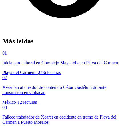
Más leídas
01
Inicia paro laboral en Complejo Mayakoba en Playa del Carmen
Playa del Carmen
·
1,996
lecturas
02
Asesinan al creador de contenido César Gastélum durante
transmisión en Culiacán
México
·
12
lecturas
03
Fallece trabajador de Xcaret en accidente en tramo de Playa del
Carmen a Puerto Morelos