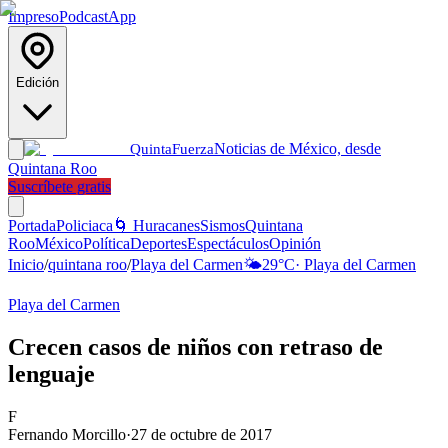
Impreso
Podcast
App
Edición
Noticias de México, desde
Quinta
Fuerza
Quintana Roo
Suscríbete gratis
Portada
Policiaca
🌀 Huracanes
Sismos
Quintana
Roo
México
Política
Deportes
Espectáculos
Opinión
Inicio
/
quintana roo
/
Playa del Carmen
🌤️
29
°C
·
Playa del Carmen
Playa del Carmen
Crecen casos de niños con retraso de
lenguaje
F
Fernando Morcillo
·
27 de octubre de 2017