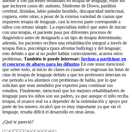
atiende a 160 pacientes semanales en terapia de lenguaje, entre los
que incluyen casos de: autismo, Síndrome de Down, parálisis
cerebral, dixlalias, labio paladar hendido, discapacidad intelectual,
ceguera, entre otras; a pesar de la extensa variedad de causas que
requieren terapia de lenguaje, casi la tercera parte corresponde a
niños con retraso simple. La especialista indicó que antes de iniciar
con una terapia, el paciente pasa por diferentes procesos de
diagnóstico antes de designarlo a un tipo de terapia determinada;
además, los pacientes reciben una rehabilitación integral a través de
terapia física, psicológica (para afrontar bullying) y del lenguaje;
esto debido a que al no poder hablar correctamente, acarrea otros
problemas.
También te puede interesar:
Invitan a participar en
el concurso de altares para los difuntos
En este tenor mencionó
que sobre todo, al inicio de clases es cuando se engrosan las listas de
citas de terapia de lenguaje debido a que los profesores detectan en
ese periodo a los alumnos con problemas de habla, por lo que
solicitan que sean atendidos por expertos para continuar sus
estudios. Finalmente, mencionó que los mejores rehabilitadores de
lenguaje para los niños son sus padres, ya que aunque el niño reciba
terapia, el avance real va a depender de la estimulación y apoyo por
parte de los tutores; recalcó que es muy importante ya que sin el
lenguaje, resulta difícil el desarrollo en otras áreas.
¿Qué te pareció?