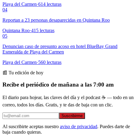
Playa del Carmen
·
614
lecturas
04
Reportan a 23 personas desaparecidas en Quintana Roo
Quintana Roo
·
415
lecturas
05
Denuncian caso de presunto acoso en hotel BlueBay Grand
Esmeralda de Playa del Carmen
Playa del Carmen
·
560
lecturas
📰 Tu edición de hoy
Recibe el periódico de mañana a las 7:00 am
El diario para hojear, las claves del día y el podcast ☕ — todo en un
correo, todos los días. Gratis, y te das de baja con un clic.
Suscribirme
Al suscribirte aceptas nuestro
aviso de privacidad
. Puedes darte de
baja cuando quieras.