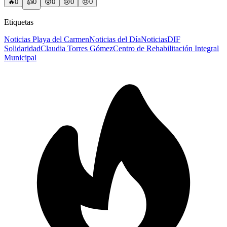
🔥
0
👍
0
😲
0
😢
0
😠
0
Etiquetas
Noticias Playa del Carmen
Noticias del Día
Noticias
DIF
Solidaridad
Claudia Torres Gómez
Centro de Rehabilitación Integral
Municipal