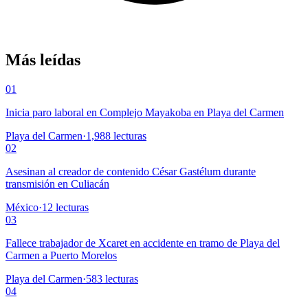
Más leídas
01
Inicia paro laboral en Complejo Mayakoba en Playa del Carmen
Playa del Carmen
·
1,988
lecturas
02
Asesinan al creador de contenido César Gastélum durante
transmisión en Culiacán
México
·
12
lecturas
03
Fallece trabajador de Xcaret en accidente en tramo de Playa del
Carmen a Puerto Morelos
Playa del Carmen
·
583
lecturas
04