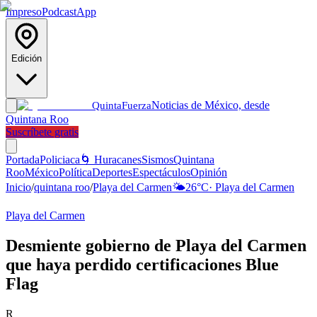
Impreso
Podcast
App
Edición
Noticias de México, desde
Quinta
Fuerza
Quintana Roo
Suscríbete gratis
Portada
Policiaca
🌀 Huracanes
Sismos
Quintana
Roo
México
Política
Deportes
Espectáculos
Opinión
Inicio
/
quintana roo
/
Playa del Carmen
🌤️
26
°C
·
Playa del Carmen
Playa del Carmen
Desmiente gobierno de Playa del Carmen
que haya perdido certificaciones Blue
Flag
R