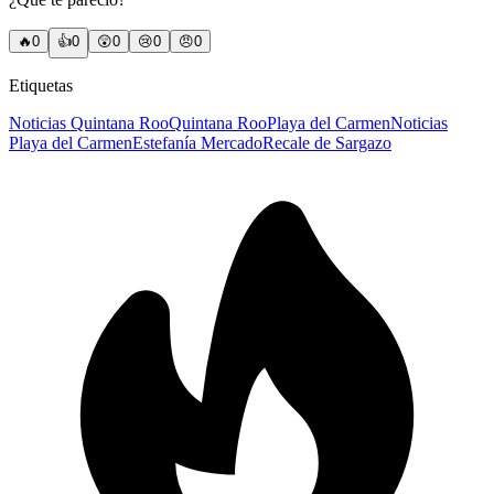
🔥
0
👍
0
😲
0
😢
0
😠
0
Etiquetas
Noticias Quintana Roo
Quintana Roo
Playa del Carmen
Noticias
Playa del Carmen
Estefanía Mercado
Recale de Sargazo