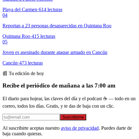
Playa del Carmen
·
614
lecturas
04
Reportan a 23 personas desaparecidas en Quintana Roo
Quintana Roo
·
415
lecturas
05
Joven es asesinado durante ataque armado en Cancún
Cancún
·
473
lecturas
📰 Tu edición de hoy
Recibe el periódico de mañana a las 7:00 am
El diario para hojear, las claves del día y el podcast ☕ — todo en un
correo, todos los días. Gratis, y te das de baja con un clic.
Suscribirme
Al suscribirte aceptas nuestro
aviso de privacidad
. Puedes darte de
baja cuando quieras.