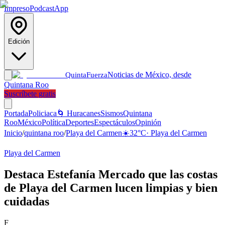
Impreso
Podcast
App
Edición
Noticias de México, desde
Quinta
Fuerza
Quintana Roo
Suscríbete gratis
Portada
Policiaca
🌀 Huracanes
Sismos
Quintana
Roo
México
Política
Deportes
Espectáculos
Opinión
Inicio
/
quintana roo
/
Playa del Carmen
☀️
32
°C
·
Playa del Carmen
Playa del Carmen
Destaca Estefanía Mercado que las costas
de Playa del Carmen lucen limpias y bien
cuidadas
F