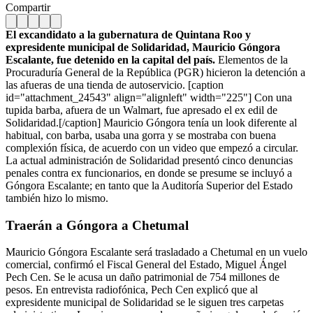
Compartir
El excandidato a la gubernatura de Quintana Roo y
expresidente municipal de Solidaridad, Mauricio Góngora
Escalante, fue detenido en la capital del país.
Elementos de la
Procuraduría General de la República (PGR) hicieron la detención a
las afueras de una tienda de autoservicio. [caption
id="attachment_24543" align="alignleft" width="225"]
Con una
tupida barba, afuera de un Walmart, fue apresado el ex edil de
Solidaridad.[/caption] Mauricio Góngora tenía un look diferente al
habitual, con barba, usaba una gorra y se mostraba con buena
complexión física, de acuerdo con un video que empezó a circular.
La actual administración de Solidaridad presentó cinco denuncias
penales contra ex funcionarios, en donde se presume se incluyó a
Góngora Escalante; en tanto que la Auditoría Superior del Estado
también hizo lo mismo.
Traerán a Góngora a Chetumal
Mauricio Góngora Escalante será trasladado a Chetumal en un vuelo
comercial, confirmó el Fiscal General del Estado, Miguel Ángel
Pech Cen. Se le acusa un daño patrimonial de 754 millones de
pesos. En entrevista radiofónica, Pech Cen explicó que al
expresidente municipal de Solidaridad se le siguen tres carpetas