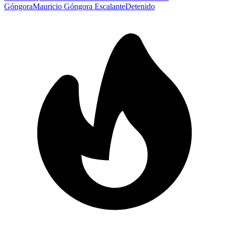
Góngora
Mauricio Góngora Escalante
Detenido