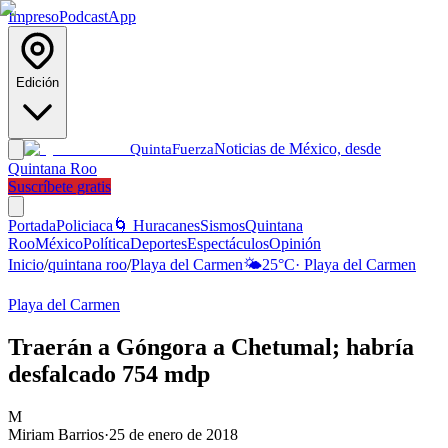
Impreso
Podcast
App
Edición
Noticias de México, desde
Quinta
Fuerza
Quintana Roo
Suscríbete gratis
Portada
Policiaca
🌀 Huracanes
Sismos
Quintana
Roo
México
Política
Deportes
Espectáculos
Opinión
Inicio
/
quintana roo
/
Playa del Carmen
🌤️
25
°C
·
Playa del Carmen
Playa del Carmen
Traerán a Góngora a Chetumal; habría
desfalcado 754 mdp
M
Miriam Barrios
·
25 de enero de 2018