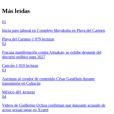
Más leídas
01
Inicia paro laboral en Complejo Mayakoba en Playa del Carmen
Playa del Carmen
·
1,979
lecturas
02
Fracasa manifestación contra Aguakan; se exhibe desgaste del
discurso político para 2027
Cancún
·
1,919
lecturas
03
Asesinan al creador de contenido César Gastélum durante
transmisión en Culiacán
México
·
481
lecturas
04
Videos de Guillermo Ochoa confirman que danzante acusado de
acoso sexual sigue en Xcaret