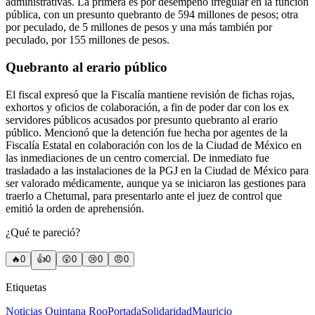
administrativas. La primera es por desempeño irregular en la función
pública, con un presunto quebranto de 594 millones de pesos; otra
por peculado, de 5 millones de pesos y una más también por
peculado, por 155 millones de pesos.
Quebranto al erario público
El fiscal expresó que la Fiscalía mantiene revisión de fichas rojas,
exhortos y oficios de colaboración, a fin de poder dar con los ex
servidores públicos acusados por presunto quebranto al erario
público. Mencionó que la detención fue hecha por agentes de la
Fiscalía Estatal en colaboración con los de la Ciudad de México en
las inmediaciones de un centro comercial. De inmediato fue
trasladado a las instalaciones de la PGJ en la Ciudad de México para
ser valorado médicamente, aunque ya se iniciaron las gestiones para
traerlo a Chetumal, para presentarlo ante el juez de control que
emitió la orden de aprehensión.
¿Qué te pareció?
🔥
0
👍
0
😲
0
😢
0
😠
0
Etiquetas
Noticias Quintana Roo
Portada
Solidaridad
Mauricio