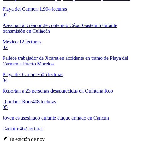
Playa del Carmen
·
1,994
lecturas
02
Asesinan al creador de contenido César Gastélum durante
transmisión en Culiacán
México
·
12
lecturas
03
Fallece trabajador de Xcaret en accidente en tramo de Playa del
Carmen a Puerto Morelos
Playa del Carmen
·
605
lecturas
04
Reportan a 23 personas desaparecidas en Quintana Roo
Quintana Roo
·
408
lecturas
05
Joven es asesinado durante ataque armado en Cancún
Cancún
·
462
lecturas
📰 Tu edición de hoy