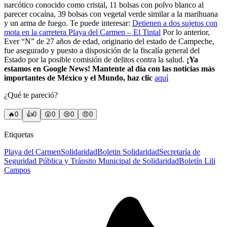
narcótico conocido como cristal, 11 bolsas con polvo blanco al
parecer cocaína, 39 bolsas con vegetal verde similar a la marihuana
y un arma de fuego. Te puede interesar:
Detienen a dos sujetos con
mota en la carretera Playa del Carmen – El Tintal
Por lo anterior,
Ever “N” de 27 años de edad, originario del estado de Campeche,
fue asegurado y puesto a disposición de la fiscalía general del
Estado por la posible comisión de delitos contra la salud.
¡Ya
estamos en Google News! Mantente al día con las noticias más
importantes de México y el Mundo, haz clic
aquí
¿Qué te pareció?
🔥
0
👍
0
😲
0
😢
0
😠
0
Etiquetas
Playa del Carmen
Solidaridad
Boletin Solidaridad
Secretaría de
Seguridad Pública y Tránsito Municipal de Solidaridad
Boletín Lili
Campos