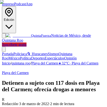
Impreso
Podcast
App
Edición
Noticias de México, desde
Quinta
Fuerza
Quintana Roo
Suscríbete gratis
Portada
Policiaca
🌀 Huracanes
Sismos
Quintana
Roo
México
Política
Deportes
Espectáculos
Opinión
Inicio
/
quintana roo
/
Playa del Carmen
☀️
32
°C
·
Playa del Carmen
Playa del Carmen
Detienen a sujeto con 117 dosis en Playa
del Carmen; ofrecía drogas a menores
R
Redacción
·
3 de marzo de 2022
·
2
min de lectura