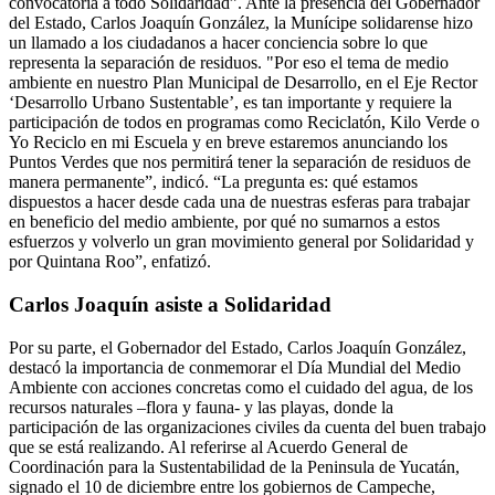
convocatoria a todo Solidaridad”. Ante la presencia del Gobernador
del Estado, Carlos Joaquín González, la Munícipe solidarense hizo
un llamado a los ciudadanos a hacer conciencia sobre lo que
representa la separación de residuos. "Por eso el tema de medio
ambiente en nuestro Plan Municipal de Desarrollo, en el Eje Rector
‘Desarrollo Urbano Sustentable’, es tan importante y requiere la
participación de todos en programas como Reciclatón, Kilo Verde o
Yo Reciclo en mi Escuela y en breve estaremos anunciando los
Puntos Verdes que nos permitirá tener la separación de residuos de
manera permanente”, indicó. “La pregunta es: qué estamos
dispuestos a hacer desde cada una de nuestras esferas para trabajar
en beneficio del medio ambiente, por qué no sumarnos a estos
esfuerzos y volverlo un gran movimiento general por Solidaridad y
por Quintana Roo”, enfatizó.
Carlos Joaquín asiste a Solidaridad
Por su parte, el Gobernador del Estado, Carlos Joaquín González,
destacó la importancia de conmemorar el Día Mundial del Medio
Ambiente con acciones concretas como el cuidado del agua, de los
recursos naturales –flora y fauna- y las playas, donde la
participación de las organizaciones civiles da cuenta del buen trabajo
que se está realizando. Al referirse al Acuerdo General de
Coordinación para la Sustentabilidad de la Peninsula de Yucatán,
signado el 10 de diciembre entre los gobiernos de Campeche,