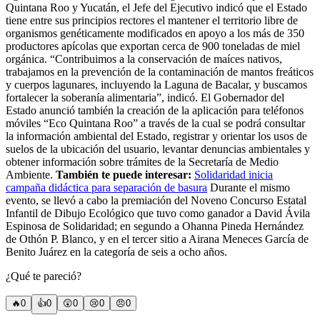
Quintana Roo y Yucatán, el Jefe del Ejecutivo indicó que el Estado
tiene entre sus principios rectores el mantener el territorio libre de
organismos genéticamente modificados en apoyo a los más de 350
productores apícolas que exportan cerca de 900 toneladas de miel
orgánica. “Contribuimos a la conservación de maíces nativos,
trabajamos en la prevención de la contaminación de mantos freáticos
y cuerpos lagunares, incluyendo la Laguna de Bacalar, y buscamos
fortalecer la soberanía alimentaria”, indicó. El Gobernador del
Estado anunció también la creación de la aplicación para teléfonos
móviles “Eco Quintana Roo” a través de la cual se podrá consultar
la información ambiental del Estado, registrar y orientar los usos de
suelos de la ubicación del usuario, levantar denuncias ambientales y
obtener información sobre trámites de la Secretaría de Medio
Ambiente.
También te puede interesar:
Solidaridad inicia
campaña didáctica para separación de basura
Durante el mismo
evento, se llevó a cabo la premiación del Noveno Concurso Estatal
Infantil de Dibujo Ecológico que tuvo como ganador a David Ávila
Espinosa de Solidaridad; en segundo a Ohanna Pineda Hernández
de Othón P. Blanco, y en el tercer sitio a Airana Meneces García de
Benito Juárez en la categoría de seis a ocho años.
¿Qué te pareció?
🔥
0
👍
0
😲
0
😢
0
😠
0