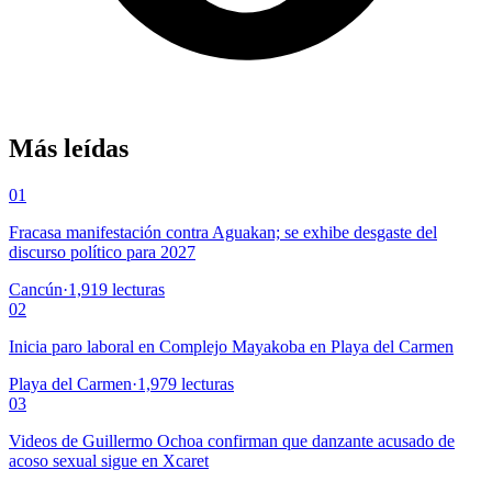
Más leídas
01
Fracasa manifestación contra Aguakan; se exhibe desgaste del
discurso político para 2027
Cancún
·
1,919
lecturas
02
Inicia paro laboral en Complejo Mayakoba en Playa del Carmen
Playa del Carmen
·
1,979
lecturas
03
Videos de Guillermo Ochoa confirman que danzante acusado de
acoso sexual sigue en Xcaret