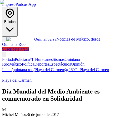
Impreso
Podcast
App
Edición
Noticias de México, desde
Quinta
Fuerza
Quintana Roo
Suscríbete gratis
Portada
Policiaca
🌀 Huracanes
Sismos
Quintana
Roo
México
Política
Deportes
Espectáculos
Opinión
Inicio
/
quintana roo
/
Playa del Carmen
⛈️
26
°C
·
Playa del Carmen
Playa del Carmen
Día Mundial del Medio Ambiente es
conmemorado en Solidaridad
M
Michel Muñoz
·
6 de junio de 2017