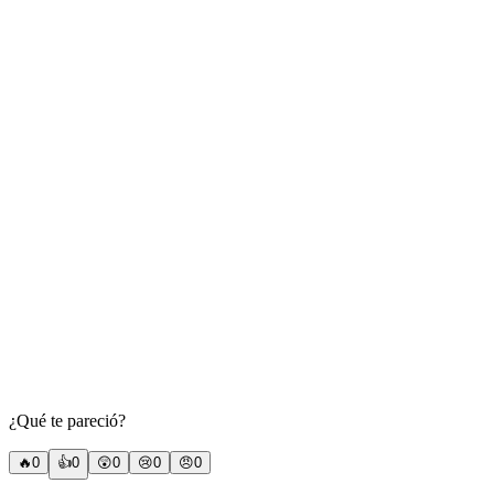
¿Qué te pareció?
🔥
0
👍
0
😲
0
😢
0
😠
0