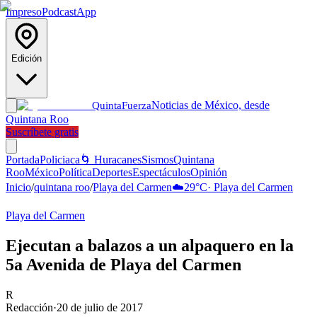
Impreso
Podcast
App
Edición
Noticias de México, desde
Quinta
Fuerza
Quintana Roo
Suscríbete gratis
Portada
Policiaca
🌀 Huracanes
Sismos
Quintana
Roo
México
Política
Deportes
Espectáculos
Opinión
Inicio
/
quintana roo
/
Playa del Carmen
☁️
29
°C
·
Playa del Carmen
Playa del Carmen
Ejecutan a balazos a un alpaquero en la
5a Avenida de Playa del Carmen
R
Redacción
·
20 de julio de 2017