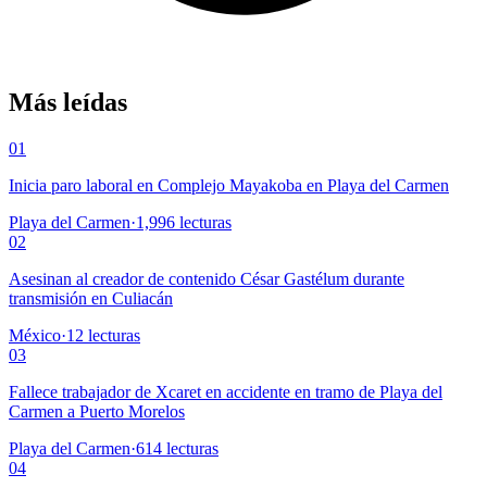
Más leídas
01
Inicia paro laboral en Complejo Mayakoba en Playa del Carmen
Playa del Carmen
·
1,996
lecturas
02
Asesinan al creador de contenido César Gastélum durante
transmisión en Culiacán
México
·
12
lecturas
03
Fallece trabajador de Xcaret en accidente en tramo de Playa del
Carmen a Puerto Morelos
Playa del Carmen
·
614
lecturas
04