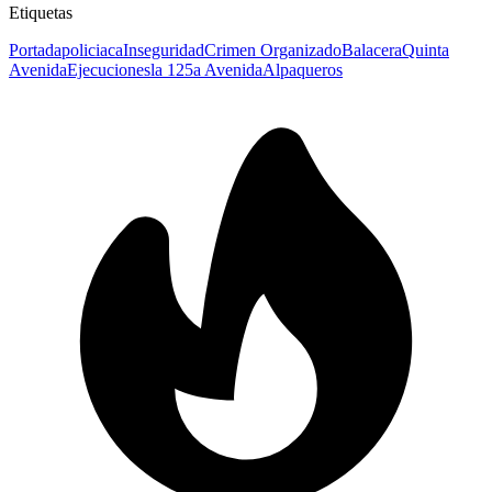
Etiquetas
Portada
policiaca
Inseguridad
Crimen Organizado
Balacera
Quinta
Avenida
Ejecuciones
la 12
5a Avenida
Alpaqueros