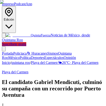
Impreso
Podcast
App
Edición
Noticias de México, desde
Quinta
Fuerza
Quintana Roo
Suscríbete gratis
Portada
Policiaca
🌀 Huracanes
Sismos
Quintana
Roo
México
Política
Deportes
Espectáculos
Opinión
Inicio
/
quintana roo
/
Playa del Carmen
🌤️
26
°C
·
Playa del Carmen
Playa del Carmen
El candidato Gabriel Mendicuti, culminó
su campaña con un recorrido por Puerto
Aventura
J