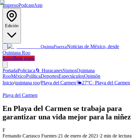
Impreso
Podcast
App
Edición
Noticias de México, desde
Quinta
Fuerza
Quintana Roo
Suscríbete gratis
Portada
Policiaca
🌀 Huracanes
Sismos
Quintana
Roo
México
Política
Deportes
Espectáculos
Opinión
Inicio
/
quintana roo
/
Playa del Carmen
🌤️
27
°C
·
Playa del Carmen
Playa del Carmen
En Playa del Carmen se trabaja para
garantizar una vida mejor para la niñez
F
Fernando Carrasco Fuentes
·
21 de enero de 2021
·
2
min de lectura