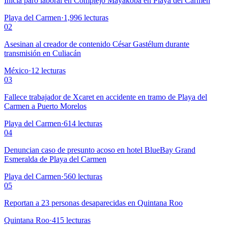
Inicia paro laboral en Complejo Mayakoba en Playa del Carmen
Playa del Carmen
·
1,996
lecturas
02
Asesinan al creador de contenido César Gastélum durante
transmisión en Culiacán
México
·
12
lecturas
03
Fallece trabajador de Xcaret en accidente en tramo de Playa del
Carmen a Puerto Morelos
Playa del Carmen
·
614
lecturas
04
Denuncian caso de presunto acoso en hotel BlueBay Grand
Esmeralda de Playa del Carmen
Playa del Carmen
·
560
lecturas
05
Reportan a 23 personas desaparecidas en Quintana Roo
Quintana Roo
·
415
lecturas