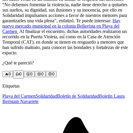
“No debemos fomentar la violencia, nadie tiene derecho a quitarles
sus sueños, su dignidad, sus ilusiones y su inocencia, por ello en
Solidaridad impulsamos acciones a favor de nuestros menores para
garantizarles una vida plena”, enfatizó. Te puede interesar:
Hay
nuevo mercado municipal en la colonia Bellavista en Playa del
Carmen
Al finalizar el encuentro, dichas autoridades realizaron un
recorrido en la Puerta Violeta, así como en la Casa de Atención
Temporal (CAT), en donde se tienen en resguardo a menores que
han sufrido maltrato, para conocer las bondades y fortalezas de este
espacio.
¿Qué te pareció?
🔥
0
👍
0
😲
0
😢
0
😠
0
Etiquetas
Playa del Carmen
Solidaridad
Boletín de Solidaridad
Boletín Laura
Beristain Navarrete