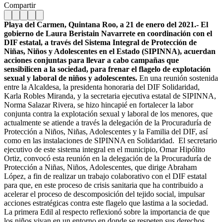
Compartir
Playa del Carmen, Quintana Roo, a 21 de enero del 2021.- El
gobierno de Laura Beristain Navarrete en coordinación con el
DIF estatal, a través del Sistema Integral de Protección de
Niñas, Niños y Adolescentes en el Estado (SIPINNA), acuerdan
acciones conjuntas para llevar a cabo campañas que
sensibilicen a la sociedad, para frenar el flagelo de explotación
sexual y laboral de niños y adolescentes.
En una reunión sostenida
entre la Alcaldesa, la presidenta honoraria del DIF Solidaridad,
Karla Robles Miranda, y la secretaria ejecutiva estatal de SIPINNA,
Norma Salazar Rivera, se hizo hincapié en fortalecer la labor
conjunta contra la explotación sexual y laboral de los menores, que
actualmente se atiende a través la delegación de la Procuraduría de
Protección a Niños, Niñas, Adolescentes y la Familia del DIF, así
como en las instalaciones de SIPINNA en Solidaridad.
El secretario
ejecutivo de este sistema integral en el municipio, Omar Hipólito
Ortiz, convocó esta reunión en la delegación de la Procuraduría de
Protección a Niñas, Niños, Adolescentes, que dirige Abraham
López, a fin de realizar un trabajo colaborativo con el DIF estatal
para que, en este proceso de crisis sanitaria que ha contribuido a
acelerar el proceso de descomposición del tejido social, impulsar
acciones estratégicas contra este flagelo que lastima a la sociedad.
La primera Edil al respecto reflexionó sobre la importancia de que
los niños vivan en un entorno en donde se respeten sus derechos.