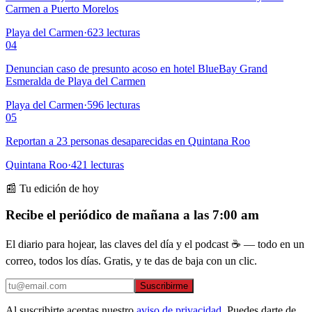
Carmen a Puerto Morelos
Playa del Carmen
·
623
lecturas
04
Denuncian caso de presunto acoso en hotel BlueBay Grand
Esmeralda de Playa del Carmen
Playa del Carmen
·
596
lecturas
05
Reportan a 23 personas desaparecidas en Quintana Roo
Quintana Roo
·
421
lecturas
📰 Tu edición de hoy
Recibe el periódico de mañana a las 7:00 am
El diario para hojear, las claves del día y el podcast ☕ — todo en un
correo, todos los días. Gratis, y te das de baja con un clic.
Suscribirme
Al suscribirte aceptas nuestro
aviso de privacidad
. Puedes darte de