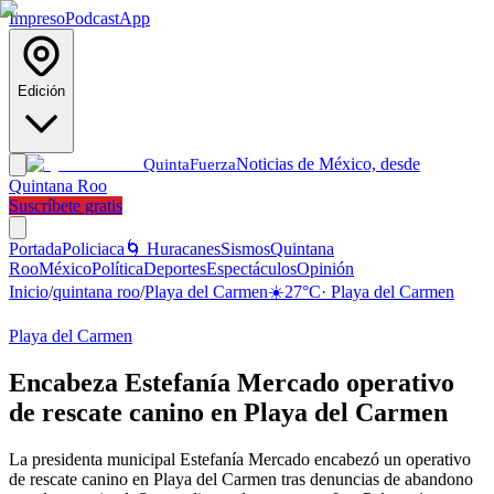
Impreso
Podcast
App
Edición
Noticias de México, desde
Quinta
Fuerza
Quintana Roo
Suscríbete gratis
Portada
Policiaca
🌀 Huracanes
Sismos
Quintana
Roo
México
Política
Deportes
Espectáculos
Opinión
Inicio
/
quintana roo
/
Playa del Carmen
☀️
27
°C
·
Playa del Carmen
Playa del Carmen
Encabeza Estefanía Mercado operativo
de rescate canino en Playa del Carmen
La presidenta municipal Estefanía Mercado encabezó un operativo
de rescate canino en Playa del Carmen tras denuncias de abandono