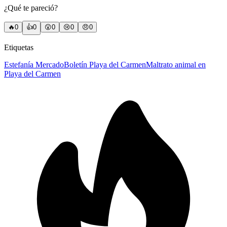
¿Qué te pareció?
🔥
0
👍
0
😲
0
😢
0
😠
0
Etiquetas
Estefanía Mercado
Boletín Playa del Carmen
Maltrato animal en
Playa del Carmen