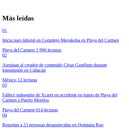
Más leídas
01
Inicia paro laboral en Complejo Mayakoba en Playa del Carmen
Playa del Carmen
·
1,996
lecturas
02
Asesinan al creador de contenido César Gastélum durante
transmisión en Culiacán
México
·
12
lecturas
03
Fallece trabajador de Xcaret en accidente en tramo de Playa del
Carmen a Puerto Morelos
Playa del Carmen
·
614
lecturas
04
Reportan a 23 personas desaparecidas en Quintana Roo