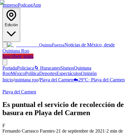
Impreso
Podcast
App
Edición
Noticias de México, desde
Quinta
Fuerza
Quintana Roo
Suscríbete gratis
Portada
Policiaca
🌀 Huracanes
Sismos
Quintana
Roo
México
Política
Deportes
Espectáculos
Opinión
Inicio
/
quintana roo
/
Playa del Carmen
☁️
29
°C
·
Playa del Carmen
Playa del Carmen
Es puntual el servicio de recolección de
basura en Playa del Carmen
F
Fernando Carrasco Fuentes
·
21 de septiembre de 2021
·
2
min de