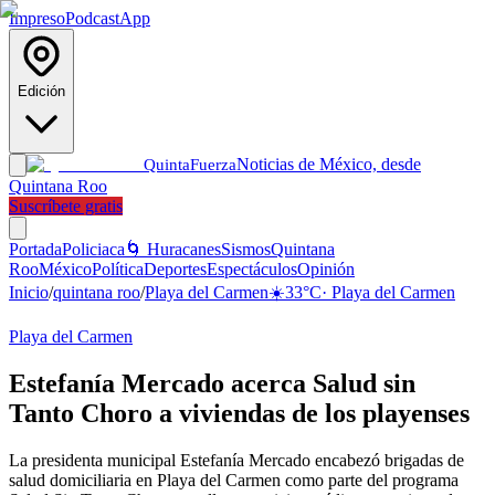
Impreso
Podcast
App
Edición
Noticias de México, desde
Quinta
Fuerza
Quintana Roo
Suscríbete gratis
Portada
Policiaca
🌀 Huracanes
Sismos
Quintana
Roo
México
Política
Deportes
Espectáculos
Opinión
Inicio
/
quintana roo
/
Playa del Carmen
☀️
33
°C
·
Playa del Carmen
Playa del Carmen
Estefanía Mercado acerca Salud sin
Tanto Choro a viviendas de los playenses
La presidenta municipal Estefanía Mercado encabezó brigadas de
salud domiciliaria en Playa del Carmen como parte del programa