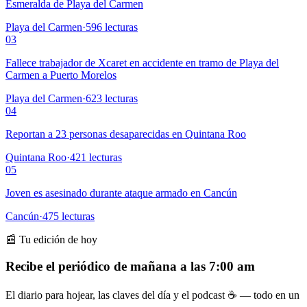
Esmeralda de Playa del Carmen
Playa del Carmen
·
596
lecturas
03
Fallece trabajador de Xcaret en accidente en tramo de Playa del
Carmen a Puerto Morelos
Playa del Carmen
·
623
lecturas
04
Reportan a 23 personas desaparecidas en Quintana Roo
Quintana Roo
·
421
lecturas
05
Joven es asesinado durante ataque armado en Cancún
Cancún
·
475
lecturas
📰 Tu edición de hoy
Recibe el periódico de mañana a las 7:00 am
El diario para hojear, las claves del día y el podcast ☕ — todo en un