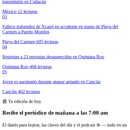
transmisión en Culiacán
México
·
12
lecturas
03
Fallece trabajador de Xcaret en accidente en tramo de Playa del
Carmen a Puerto Morelos
Playa del Carmen
·
605
lecturas
04
Reportan a 23 personas desaparecidas en Quintana Roo
Quintana Roo
·
408
lecturas
05
Joven es asesinado durante ataque armado en Cancún
Cancún
·
462
lecturas
📰 Tu edición de hoy
Recibe el periódico de mañana a las 7:00 am
El diario para hojear, las claves del día y el podcast ☕ — todo en un