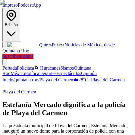
Impreso
Podcast
App
Edición
Noticias de México, desde
Quinta
Fuerza
Quintana Roo
Suscríbete gratis
Portada
Policiaca
🌀 Huracanes
Sismos
Quintana
Roo
México
Política
Deportes
Espectáculos
Opinión
Inicio
/
quintana roo
/
Playa del Carmen
☁️
28
°C
·
Playa del Carmen
Playa del Carmen
Estefanía Mercado dignifica a la policía
de Playa del Carmen
La presidenta municipal de Playa del Carmen, Estefanía Mercado,
inauguró un nuevo domo para la corporación de policía con una