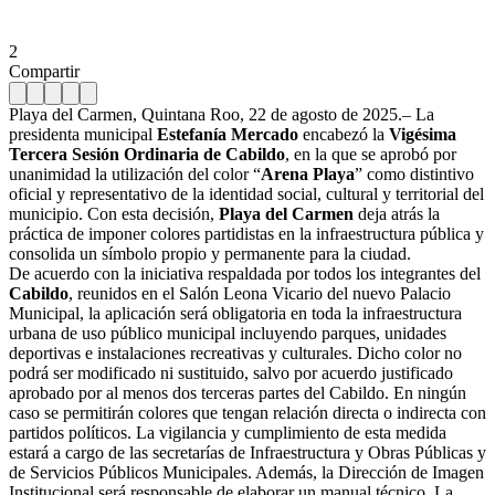
2
Compartir
Playa del Carmen, Quintana Roo, 22 de agosto de 2025.– La
presidenta municipal
Estefanía Mercado
encabezó la
Vigésima
Tercera Sesión Ordinaria de Cabildo
, en la que se aprobó por
unanimidad la utilización del color “
Arena Playa
” como distintivo
oficial y representativo de la identidad social, cultural y territorial del
municipio. Con esta decisión,
Playa del Carmen
deja atrás la
práctica de imponer colores partidistas en la infraestructura pública y
consolida un símbolo propio y permanente para la ciudad.
De acuerdo con la iniciativa respaldada por todos los integrantes del
Cabildo
, reunidos en el Salón Leona Vicario del nuevo Palacio
Municipal, la aplicación será obligatoria en toda la infraestructura
urbana de uso público municipal incluyendo parques, unidades
deportivas e instalaciones recreativas y culturales. Dicho color no
podrá ser modificado ni sustituido, salvo por acuerdo justificado
aprobado por al menos dos terceras partes del Cabildo. En ningún
caso se permitirán colores que tengan relación directa o indirecta con
partidos políticos. La vigilancia y cumplimiento de esta medida
estará a cargo de las secretarías de Infraestructura y Obras Públicas y
de Servicios Públicos Municipales. Además, la Dirección de Imagen
Institucional será responsable de elaborar un manual técnico. La