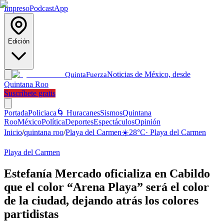
Impreso
Podcast
App
Edición
Noticias de México, desde
Quinta
Fuerza
Quintana Roo
Suscríbete gratis
Portada
Policiaca
🌀 Huracanes
Sismos
Quintana
Roo
México
Política
Deportes
Espectáculos
Opinión
Inicio
/
quintana roo
/
Playa del Carmen
☀️
28
°C
·
Playa del Carmen
Playa del Carmen
Estefanía Mercado oficializa en Cabildo
que el color “Arena Playa” será el color
de la ciudad, dejando atrás los colores
partidistas