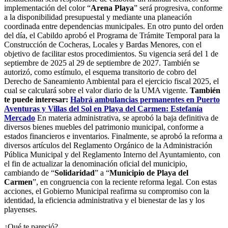
implementación del color “
Arena Playa
” será progresiva, conforme
a la disponibilidad presupuestal y mediante una planeación
coordinada entre dependencias municipales. En otro punto del orden
del día, el Cabildo aprobó el Programa de Trámite Temporal para la
Construcción de Cocheras, Locales y Bardas Menores, con el
objetivo de facilitar estos procedimientos. Su vigencia será del 1 de
septiembre de 2025 al 29 de septiembre de 2027. También se
autorizó, como estímulo, el esquema transitorio de cobro del
Derecho de Saneamiento Ambiental para el ejercicio fiscal 2025, el
cual se calculará sobre el valor diario de la UMA vigente.
También
te puede interesar:
Habrá ambulancias permanentes en Puerto
Aventuras y Villas del Sol en Playa del Carmen: Estefanía
Mercado
En materia administrativa, se aprobó la baja definitiva de
diversos bienes muebles del patrimonio municipal, conforme a
estados financieros e inventarios. Finalmente, se aprobó la reforma a
diversos artículos del Reglamento Orgánico de la Administración
Pública Municipal y del Reglamento Interno del Ayuntamiento, con
el fin de actualizar la denominación oficial del municipio,
cambiando de “
Solidaridad
” a “
Municipio de Playa del
Carmen
”, en congruencia con la reciente reforma legal. Con estas
acciones, el Gobierno Municipal reafirma su compromiso con la
identidad, la eficiencia administrativa y el bienestar de las y los
playenses.
¿Qué te pareció?