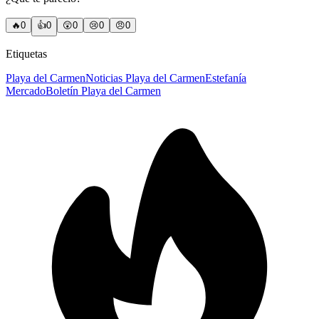
🔥
0
👍
0
😲
0
😢
0
😠
0
Etiquetas
Playa del Carmen
Noticias Playa del Carmen
Estefanía
Mercado
Boletín Playa del Carmen