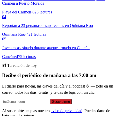
Carmen a Puerto Morelos
Playa del Carmen
·
623
lecturas
04
Reportan a 23 personas desaparecidas en Quintana Roo
Quintana Roo
·
421
lecturas
05
Joven es asesinado durante ataque armado en Cancún
Cancún
·
475
lecturas
📰 Tu edición de hoy
Recibe el periódico de mañana a las 7:00 am
El diario para hojear, las claves del día y el podcast ☕ — todo en un
correo, todos los días. Gratis, y te das de baja con un clic.
Suscribirme
Al suscribirte aceptas nuestro
aviso de privacidad
. Puedes darte de
baja cuando quieras.