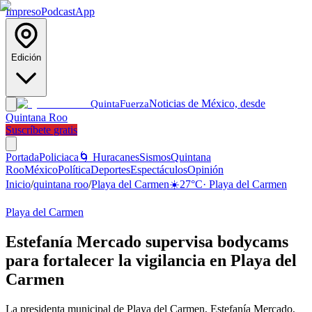
Impreso
Podcast
App
Edición
Noticias de México, desde
Quinta
Fuerza
Quintana Roo
Suscríbete gratis
Portada
Policiaca
🌀 Huracanes
Sismos
Quintana
Roo
México
Política
Deportes
Espectáculos
Opinión
Inicio
/
quintana roo
/
Playa del Carmen
☀️
27
°C
·
Playa del Carmen
Playa del Carmen
Estefanía Mercado supervisa bodycams
para fortalecer la vigilancia en Playa del
Carmen
La presidenta municipal de Playa del Carmen, Estefanía Mercado,