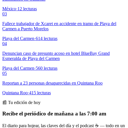
México
·
12
lecturas
03
Fallece trabajador de Xcaret en accidente en tramo de Playa del
Carmen a Puerto Morelos
Playa del Carmen
·
614
lecturas
04
Denuncian caso de presunto acoso en hotel BlueBay Grand
Esmeralda de Playa del Carmen
Playa del Carmen
·
560
lecturas
05
Reportan a 23 personas desaparecidas en Quintana Roo
Quintana Roo
·
415
lecturas
📰 Tu edición de hoy
Recibe el periódico de mañana a las 7:00 am
El diario para hojear, las claves del día y el podcast ☕ — todo en un