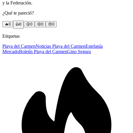
y la Federación.
¿Qué te pareció?
🔥
0
👍
0
😲
0
😢
0
😠
0
Etiquetas
Playa del Carmen
Noticias Playa del Carmen
Estefanía
Mercado
Boletín Playa del Carmen
Gino Segura