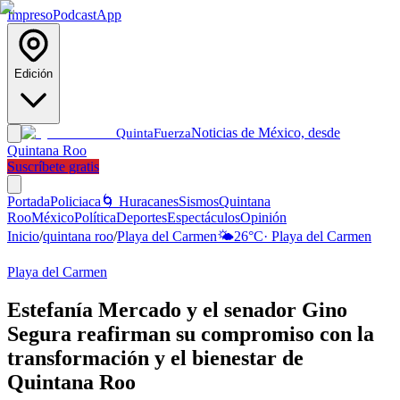
Impreso
Podcast
App
Edición
Noticias de México, desde
Quinta
Fuerza
Quintana Roo
Suscríbete gratis
Portada
Policiaca
🌀 Huracanes
Sismos
Quintana
Roo
México
Política
Deportes
Espectáculos
Opinión
Inicio
/
quintana roo
/
Playa del Carmen
🌤️
26
°C
·
Playa del Carmen
Playa del Carmen
Estefanía Mercado y el senador Gino
Segura reafirman su compromiso con la
transformación y el bienestar de
Quintana Roo