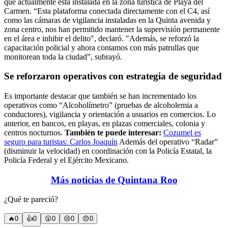
que actualmente está instalada en la zona turística de Playa del
Carmen. “Esta plataforma conectada directamente con el C4, así
como las cámaras de vigilancia instaladas en la Quinta avenida y
zona centro, nos han permitido mantener la supervisión permanente
en el área e inhibir el delito", declaró. "Además, se reforzó la
capacitación policial y ahora contamos con más patrullas que
monitorean toda la ciudad”, subrayó.
Se reforzaron operativos con estrategia de seguridad
Es importante destacar que también se han incrementado los
operativos como “Alcoholímetro” (pruebas de alcoholemia a
conductores), vigilancia y orientación a usuarios en comercios. Lo
anterior, en bancos, en playas, en plazas comerciales, colonia y
centros nocturnos.
También te puede interesar:
Cozumel es
seguro para turistas: Carlos Joaquín
Además del operativo “Radar”
(disminuir la velocidad) en coordinación con la Policía Estatal, la
Policía Federal y el Ejército Mexicano.
Más noticias de Quintana Roo
¿Qué te pareció?
🔥
0
👍
0
😲
0
😢
0
😠
0