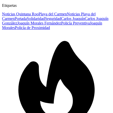
Etiquetas
Noticias Quintana Roo
Playa del Carmen
Noticias Playa del
Carmen
Portada
Solidaridad
Seguridad
Carlos Joaquín
Carlos Joaquín
González
Joaquín Morales Fernández
Policía Preventiva
Joaquín
Morales
Policía de Proximidad