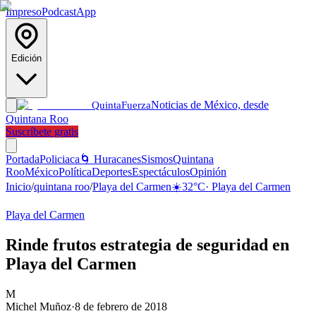
Impreso
Podcast
App
Edición
Noticias de México, desde
Quinta
Fuerza
Quintana Roo
Suscríbete gratis
Portada
Policiaca
🌀 Huracanes
Sismos
Quintana
Roo
México
Política
Deportes
Espectáculos
Opinión
Inicio
/
quintana roo
/
Playa del Carmen
☀️
32
°C
·
Playa del Carmen
Playa del Carmen
Rinde frutos estrategia de seguridad en
Playa del Carmen
M
Michel Muñoz
·
8 de febrero de 2018