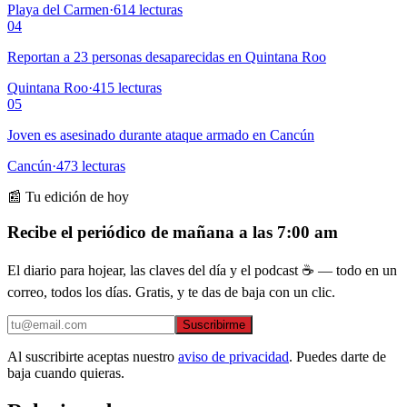
Playa del Carmen
·
614
lecturas
04
Reportan a 23 personas desaparecidas en Quintana Roo
Quintana Roo
·
415
lecturas
05
Joven es asesinado durante ataque armado en Cancún
Cancún
·
473
lecturas
📰 Tu edición de hoy
Recibe el periódico de mañana a las 7:00 am
El diario para hojear, las claves del día y el podcast ☕ — todo en un
correo, todos los días. Gratis, y te das de baja con un clic.
Suscribirme
Al suscribirte aceptas nuestro
aviso de privacidad
. Puedes darte de
baja cuando quieras.