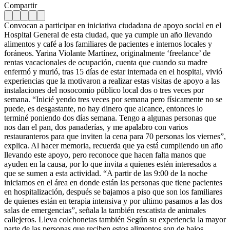
Compartir
Convocan a participar en iniciativa ciudadana de apoyo social en el
Hospital General de esta ciudad, que ya cumple un año llevando
alimentos y café a los familiares de pacientes e internos locales y
foráneos. Yarina Violante Martínez, originalmente ‘freelance’ de
rentas vacacionales de ocupación, cuenta que cuando su madre
enfermó y murió, tras 15 días de estar internada en el hospital, vivió
experiencias que la motivaron a realizar estas visitas de apoyo a las
instalaciones del nosocomio público local dos o tres veces por
semana. “Inicié yendo tres veces por semana pero físicamente no se
puede, es desgastante, no hay dinero que alcance, entonces lo
terminé poniendo dos días semana. Tengo a algunas personas que
nos dan el pan, dos panaderías, y me apalabro con varios
restauranteros para que inviten la cena para 70 personas los viernes”,
explica. Al hacer memoria, recuerda que ya está cumpliendo un año
llevando este apoyo, pero reconoce que hacen falta manos que
ayuden en la causa, por lo que invita a quienes estén interesados a
que se sumen a esta actividad. “A partir de las 9:00 de la noche
iniciamos en el área en donde están las personas que tiene pacientes
en hospitalización, después se bajamos a piso que son los familiares
de quienes están en terapia intensiva y por ultimo pasamos a las dos
salas de emergencias”, señala la también rescatista de animales
callejeros. Lleva colchonetas también Según su experiencia la mayor
parte de las personas que reciben estos alimentos son de bajos