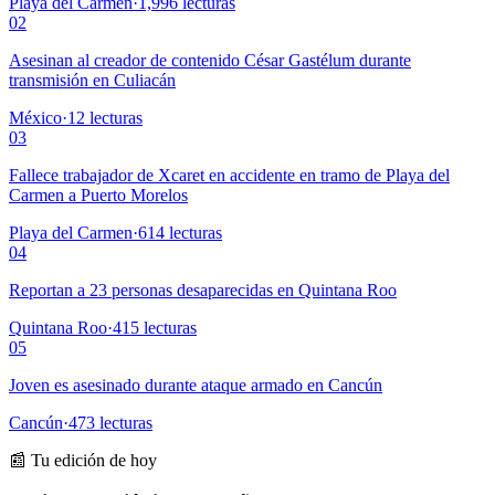
Playa del Carmen
·
1,996
lecturas
02
Asesinan al creador de contenido César Gastélum durante
transmisión en Culiacán
México
·
12
lecturas
03
Fallece trabajador de Xcaret en accidente en tramo de Playa del
Carmen a Puerto Morelos
Playa del Carmen
·
614
lecturas
04
Reportan a 23 personas desaparecidas en Quintana Roo
Quintana Roo
·
415
lecturas
05
Joven es asesinado durante ataque armado en Cancún
Cancún
·
473
lecturas
📰 Tu edición de hoy