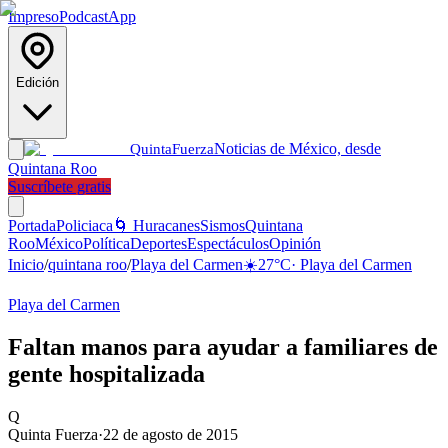
Impreso
Podcast
App
Edición
Noticias de México, desde
Quinta
Fuerza
Quintana Roo
Suscríbete gratis
Portada
Policiaca
🌀 Huracanes
Sismos
Quintana
Roo
México
Política
Deportes
Espectáculos
Opinión
Inicio
/
quintana roo
/
Playa del Carmen
☀️
27
°C
·
Playa del Carmen
Playa del Carmen
Faltan manos para ayudar a familiares de
gente hospitalizada
Q
Quinta Fuerza
·
22 de agosto de 2015