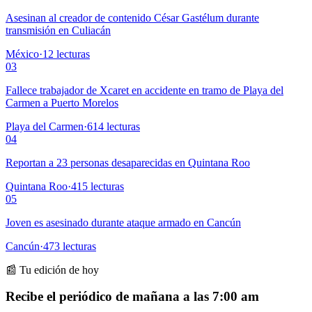
Asesinan al creador de contenido César Gastélum durante
transmisión en Culiacán
México
·
12
lecturas
03
Fallece trabajador de Xcaret en accidente en tramo de Playa del
Carmen a Puerto Morelos
Playa del Carmen
·
614
lecturas
04
Reportan a 23 personas desaparecidas en Quintana Roo
Quintana Roo
·
415
lecturas
05
Joven es asesinado durante ataque armado en Cancún
Cancún
·
473
lecturas
📰 Tu edición de hoy
Recibe el periódico de mañana a las 7:00 am