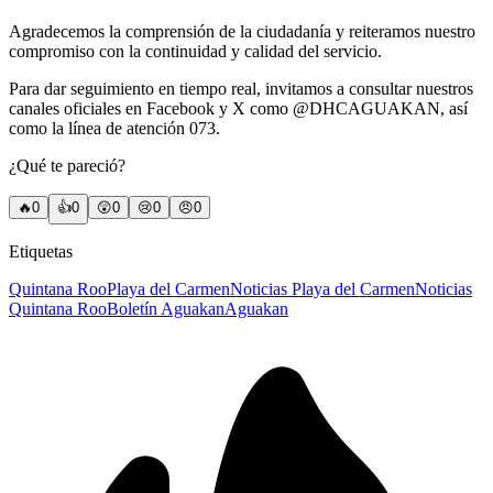
Agradecemos la comprensión de la ciudadanía y reiteramos nuestro
compromiso con la continuidad y calidad del servicio.
Para dar seguimiento en tiempo real, invitamos a consultar nuestros
canales oficiales en Facebook y X como @DHCAGUAKAN, así
como la línea de atención 073.
¿Qué te pareció?
🔥
0
👍
0
😲
0
😢
0
😠
0
Etiquetas
Quintana Roo
Playa del Carmen
Noticias Playa del Carmen
Noticias
Quintana Roo
Boletín Aguakan
Aguakan