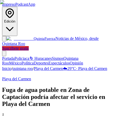
Impreso
Podcast
App
Edición
Noticias de México, desde
Quinta
Fuerza
Quintana Roo
Suscríbete gratis
Portada
Policiaca
🌀 Huracanes
Sismos
Quintana
Roo
México
Política
Deportes
Espectáculos
Opinión
Inicio
/
quintana roo
/
Playa del Carmen
☁️
29
°C
·
Playa del Carmen
Playa del Carmen
Fuga de agua potable en Zona de
Captación podría afectar el servicio en
Playa del Carmen
J