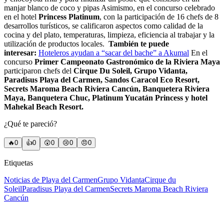
manjar blanco de coco y pipas Asimismo, en el concurso celebrado
en el hotel
Princess Platinum
, con la participación de 16 chefs de 8
desarrollos turísticos, se calificaron aspectos como calidad de la
cocina y del plato, temperaturas, limpieza, eficiencia al trabajar y la
utilización de productos locales.
También te puede
interesar:
Hoteleros ayudan a “sacar del bache” a Akumal
En el
concurso
Primer Campeonato Gastronómico de la Riviera Maya
participaron chefs del
Cirque Du Soleil, Grupo Vidanta,
Paradisus Playa del Carmen, Sandos Caracol Eco Resort,
Secrets Maroma Beach Riviera Cancún, Banquetera Riviera
Maya, Banquetera Chuc, Platinum Yucatán Princess y hotel
Mahekal Beach Resort.
¿Qué te pareció?
🔥
0
👍
0
😲
0
😢
0
😠
0
Etiquetas
Noticias de Playa del Carmen
Grupo Vidanta
Cirque du
Soleil
Paradisus Playa del Carmen
Secrets Maroma Beach Riviera
Cancún