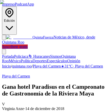
Impreso
Podcast
App
Edición
Noticias de México, desde
Quinta
Fuerza
Quintana Roo
Suscríbete gratis
Portada
Policiaca
🌀 Huracanes
Sismos
Quintana
Roo
México
Política
Deportes
Espectáculos
Opinión
Inicio
/
quintana roo
/
Playa del Carmen
☀️
31
°C
·
Playa del Carmen
Playa del Carmen
Gana hotel Paradisus en el Campeonato
de Gastronomía de la Riviera Maya
V
Virginia Anze
·
14 de diciembre de 2018