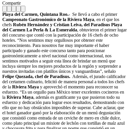
Compartir
Playa del Carmen, Quintana Roo.-
Se llevó a cabo el primer
Campeonato Gastronómico de la Riviera Maya
, en el que los
chefs
Rubén Hernández y Cristian Leiva, del Paradisus Playa
del Carmen La Perla & La Esmeralda
, obtuvieron el primer lugar
del concurso que contó con la participación de 16 chefs de ocho
hoteles. “Nos sentimos muy orgullosos por obtener este
reconocimiento. Para nosotros fue muy importante el haber
participado y ganado este concurso tanto para posicionar
gastronómicamente a nivel nacional como internacional, nos
sentimos motivados a seguir esta línea de brindar un menú que
incluya siempre los mejores productos de la región y sorprender a
nuestros invitadas con platillos únicos y vanguardistas”, señalo
Felipe Quezada, chef de Paradisus.
Además, el jurado calificador
del certamen culinario, felicitó de manera personal a todos los chefs
de la
Riviera Maya
y aprovechó el momento para reconocer su
esfuerzo. “Es un orgullo para México tener excelentes cocineros en
la
Riviera Maya
, además es gratificante ya que pusieron todo su
esfuerzo y dedicación para lograr esos resultados, demostrando con
ello que no hay obstáculos imposibles de superar. Cabe aclarar, que
el hotel ganador ganó por la elaboración de un menú degustación
que consistió como entrada de un ceviche de mero en chile dulce,
como plato principal un mixiote de lechón con tortillas de maíz azul
y chocoyota frita y para finalizar un postre que consistió en un