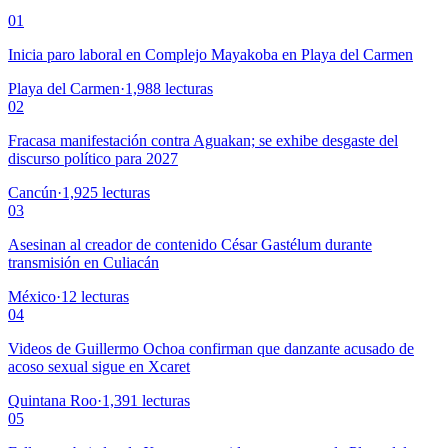
01
Inicia paro laboral en Complejo Mayakoba en Playa del Carmen
Playa del Carmen
·
1,988
lecturas
02
Fracasa manifestación contra Aguakan; se exhibe desgaste del
discurso político para 2027
Cancún
·
1,925
lecturas
03
Asesinan al creador de contenido César Gastélum durante
transmisión en Culiacán
México
·
12
lecturas
04
Videos de Guillermo Ochoa confirman que danzante acusado de
acoso sexual sigue en Xcaret
Quintana Roo
·
1,391
lecturas
05