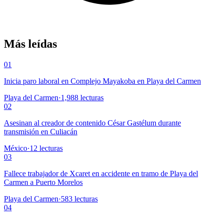
Más leídas
01
Inicia paro laboral en Complejo Mayakoba en Playa del Carmen
Playa del Carmen
·
1,988
lecturas
02
Asesinan al creador de contenido César Gastélum durante
transmisión en Culiacán
México
·
12
lecturas
03
Fallece trabajador de Xcaret en accidente en tramo de Playa del
Carmen a Puerto Morelos
Playa del Carmen
·
583
lecturas
04