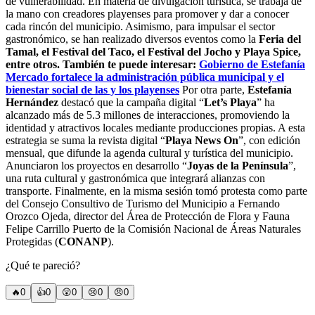
de vulnerabilidad. En materia de divulgación turística, se trabaja de
la mano con creadores playenses para promover y dar a conocer
cada rincón del municipio. Asimismo, para impulsar el sector
gastronómico, se han realizado diversos eventos como la
Feria del
Tamal, el Festival del Taco, el Festival del Jocho y Playa Spice,
entre otros.
También te puede interesar:
Gobierno de Estefanía
Mercado fortalece la administración pública municipal y el
bienestar social de las y los playenses
Por otra parte,
Estefanía
Hernández
destacó que la campaña digital “
Let’s Playa
” ha
alcanzado más de 5.3 millones de interacciones, promoviendo la
identidad y atractivos locales mediante producciones propias. A esta
estrategia se suma la revista digital “
Playa News On
”, con edición
mensual, que difunde la agenda cultural y turística del municipio.
Anunciaron los proyectos en desarrollo “
Joyas de la Península
”,
una ruta cultural y gastronómica que integrará alianzas con
transporte. Finalmente, en la misma sesión tomó protesta como parte
del Consejo Consultivo de Turismo del Municipio a Fernando
Orozco Ojeda, director del Área de Protección de Flora y Fauna
Felipe Carrillo Puerto de la Comisión Nacional de Áreas Naturales
Protegidas (
CONANP
).
¿Qué te pareció?
🔥
0
👍
0
😲
0
😢
0
😠
0