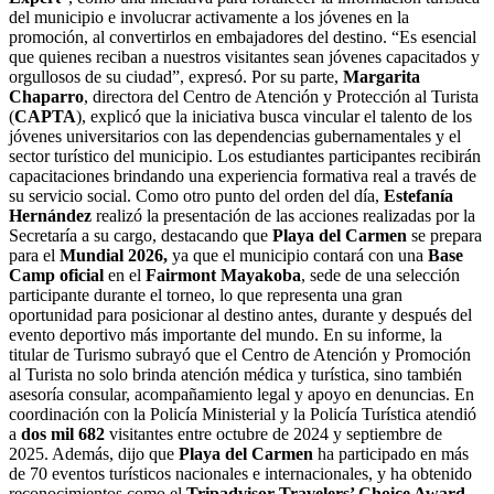
del municipio e involucrar activamente a los jóvenes en la
promoción, al convertirlos en embajadores del destino. “Es esencial
que quienes reciban a nuestros visitantes sean jóvenes capacitados y
orgullosos de su ciudad”, expresó. Por su parte,
Margarita
Chaparro
, directora del Centro de Atención y Protección al Turista
(
CAPTA
), explicó que la iniciativa busca vincular el talento de los
jóvenes universitarios con las dependencias gubernamentales y el
sector turístico del municipio. Los estudiantes participantes recibirán
capacitaciones brindando una experiencia formativa real a través de
su servicio social. Como otro punto del orden del día,
Estefanía
Hernández
realizó la presentación de las acciones realizadas por la
Secretaría a su cargo, destacando que
Playa del Carmen
se prepara
para el
Mundial 2026,
ya que el municipio contará con una
Base
Camp oficial
en el
Fairmont Mayakoba
, sede de una selección
participante durante el torneo, lo que representa una gran
oportunidad para posicionar al destino antes, durante y después del
evento deportivo más importante del mundo. En su informe, la
titular de Turismo subrayó que el Centro de Atención y Promoción
al Turista no solo brinda atención médica y turística, sino también
asesoría consular, acompañamiento legal y apoyo en denuncias. En
coordinación con la Policía Ministerial y la Policía Turística atendió
a
dos mil 682
visitantes entre octubre de 2024 y septiembre de
2025. Además, dijo que
Playa del Carmen
ha participado en más
de 70 eventos turísticos nacionales e internacionales, y ha obtenido
reconocimientos como el
Tripadvisor Travelers’ Choice Award