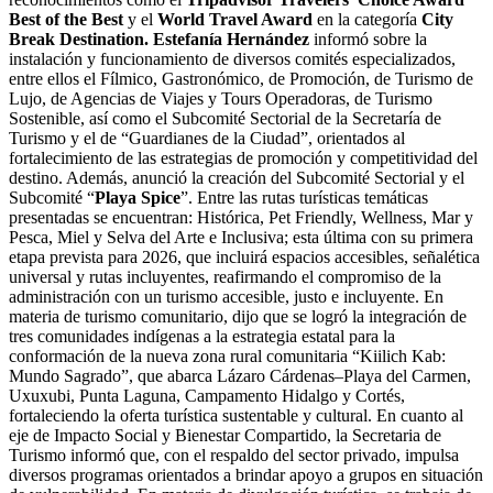
Best of the Best
y el
World Travel Award
en la categoría
City
Break Destination.
Estefanía Hernández
informó sobre la
instalación y funcionamiento de diversos comités especializados,
entre ellos el Fílmico, Gastronómico, de Promoción, de Turismo de
Lujo, de Agencias de Viajes y Tours Operadoras, de Turismo
Sostenible, así como el Subcomité Sectorial de la Secretaría de
Turismo y el de “Guardianes de la Ciudad”, orientados al
fortalecimiento de las estrategias de promoción y competitividad del
destino. Además, anunció la creación del Subcomité Sectorial y el
Subcomité “
Playa Spice
”. Entre las rutas turísticas temáticas
presentadas se encuentran: Histórica, Pet Friendly, Wellness, Mar y
Pesca, Miel y Selva del Arte e Inclusiva; esta última con su primera
etapa prevista para 2026, que incluirá espacios accesibles, señalética
universal y rutas incluyentes, reafirmando el compromiso de la
administración con un turismo accesible, justo e incluyente. En
materia de turismo comunitario, dijo que se logró la integración de
tres comunidades indígenas a la estrategia estatal para la
conformación de la nueva zona rural comunitaria “Kiilich Kab:
Mundo Sagrado”, que abarca Lázaro Cárdenas–Playa del Carmen,
Uxuxubi, Punta Laguna, Campamento Hidalgo y Cortés,
fortaleciendo la oferta turística sustentable y cultural. En cuanto al
eje de Impacto Social y Bienestar Compartido, la Secretaria de
Turismo informó que, con el respaldo del sector privado, impulsa
diversos programas orientados a brindar apoyo a grupos en situación