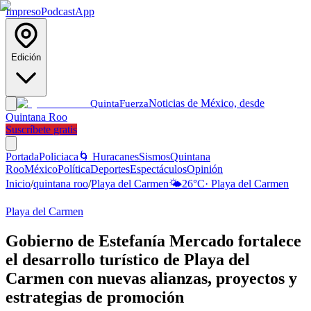
Impreso
Podcast
App
Edición
Noticias de México, desde
Quinta
Fuerza
Quintana Roo
Suscríbete gratis
Portada
Policiaca
🌀 Huracanes
Sismos
Quintana
Roo
México
Política
Deportes
Espectáculos
Opinión
Inicio
/
quintana roo
/
Playa del Carmen
🌤️
26
°C
·
Playa del Carmen
Playa del Carmen
Gobierno de Estefanía Mercado fortalece
el desarrollo turístico de Playa del
Carmen con nuevas alianzas, proyectos y
estrategias de promoción