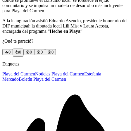
donde se promueve el consumo local, se fortalece el tejido
comunitario y se impulsa un modelo de desarrollo más incluyente
para Playa del Carmen.
A la inauguración asistió Eduardo Asencio, presidente honorario del
DIF municipal; la diputada local Lili Mis; y Laura Acosta,
encargada del programa “
Hecho en Playa
”.
¿Qué te pareció?
🔥
0
👍
0
😲
0
😢
0
😠
0
Etiquetas
Playa del Carmen
Noticias Playa del Carmen
Estefanía
Mercado
Boletín Playa del Carmen