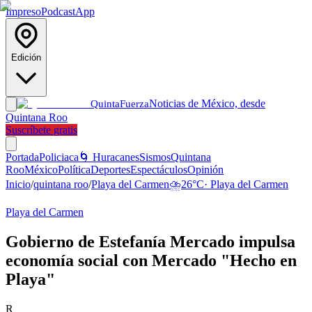
Impreso
Podcast
App
Edición
Noticias de México, desde
Quinta
Fuerza
Quintana Roo
Suscríbete gratis
Portada
Policiaca
🌀 Huracanes
Sismos
Quintana
Roo
México
Política
Deportes
Espectáculos
Opinión
Inicio
/
quintana roo
/
Playa del Carmen
⛈️
26
°C
·
Playa del Carmen
Playa del Carmen
Gobierno de Estefanía Mercado impulsa
economía social con Mercado "Hecho en
Playa"
R