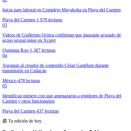
Inicia paro laboral en Complejo Mayakoba en Playa del Carmen
Playa del Carmen
·
1,979
lecturas
03
Videos de Guillermo Ochoa confirman que danzante acusado de
acoso sexual sigue en Xcaret
Quintana Roo
·
1,387
lecturas
04
Asesinan al creador de contenido César Gastélum durante
transmisión en Culiacán
México
·
478
lecturas
05
Identifican número con que amenazaron a regidores de Playa del
Carmen y otros funcionarios
Playa del Carmen
·
437
lecturas
📰 Tu edición de hoy