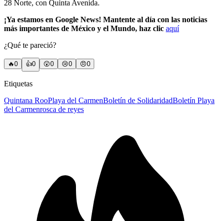
28 Norte, con Quinta Avenida.
¡Ya estamos en Google News! Mantente al día con las noticias
más importantes de México y el Mundo, haz clic
aquí
¿Qué te pareció?
🔥
0
👍
0
😲
0
😢
0
😠
0
Etiquetas
Quintana Roo
Playa del Carmen
Boletín de Solidaridad
Boletín Playa
del Carmen
rosca de reyes