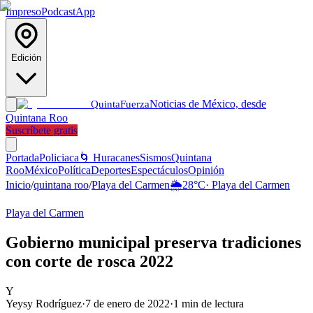
Impreso
Podcast
App
Edición
Noticias de México, desde
Quinta
Fuerza
Quintana Roo
Suscríbete gratis
Portada
Policiaca
🌀 Huracanes
Sismos
Quintana
Roo
México
Política
Deportes
Espectáculos
Opinión
Inicio
/
quintana roo
/
Playa del Carmen
🌦️
28
°C
·
Playa del Carmen
Playa del Carmen
Gobierno municipal preserva tradiciones
con corte de rosca 2022
Y
Yeysy Rodríguez
·
7 de enero de 2022
·
1
min de lectura