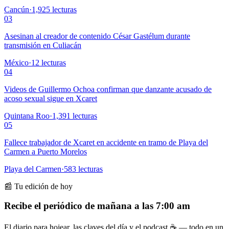
Cancún
·
1,925
lecturas
03
Asesinan al creador de contenido César Gastélum durante
transmisión en Culiacán
México
·
12
lecturas
04
Videos de Guillermo Ochoa confirman que danzante acusado de
acoso sexual sigue en Xcaret
Quintana Roo
·
1,391
lecturas
05
Fallece trabajador de Xcaret en accidente en tramo de Playa del
Carmen a Puerto Morelos
Playa del Carmen
·
583
lecturas
📰 Tu edición de hoy
Recibe el periódico de mañana a las 7:00 am
El diario para hojear, las claves del día y el podcast ☕ — todo en un