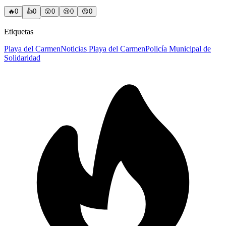
🔥
0
👍
0
😲
0
😢
0
😠
0
Etiquetas
Playa del Carmen
Noticias Playa del Carmen
Policía Municipal de
Solidaridad