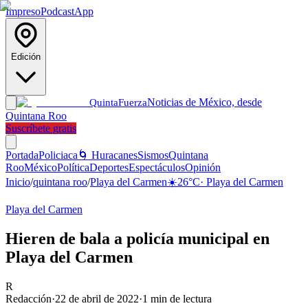
Impreso
Podcast
App
Edición
Noticias de México, desde
Quinta
Fuerza
Quintana Roo
Suscríbete gratis
Portada
Policiaca
🌀 Huracanes
Sismos
Quintana
Roo
México
Política
Deportes
Espectáculos
Opinión
Inicio
/
quintana roo
/
Playa del Carmen
☀️
26
°C
·
Playa del Carmen
Playa del Carmen
Hieren de bala a policía municipal en
Playa del Carmen
R
Redacción
·
22 de abril de 2022
·
1
min de lectura