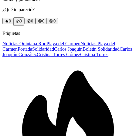
¿Qué te pareció?
🔥
0
👍
0
😲
0
😢
0
😠
0
Etiquetas
Noticias Quintana Roo
Playa del Carmen
Noticias Playa del
Carmen
Portada
Solidaridad
Carlos Joaquín
Boletin Solidaridad
Carlos
Joaquín González
Cristina Torres Gómez
Cristina Torres