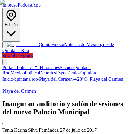
Impreso
Podcast
App
Edición
Noticias de México, desde
Quinta
Fuerza
Quintana Roo
Suscríbete gratis
Portada
Policiaca
🌀 Huracanes
Sismos
Quintana
Roo
México
Política
Deportes
Espectáculos
Opinión
Inicio
/
quintana roo
/
Playa del Carmen
☀️
28
°C
·
Playa del Carmen
Playa del Carmen
Inauguran auditorio y salón de sesiones
del nuevo Palacio Municipal
T
Tania Karina Silva Fernández
·
27 de julio de 2017