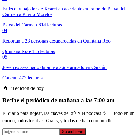
Fallece trabajador de Xcaret en accidente en tramo de Playa del
Carmen a Puerto Morelos
Playa del Carmen
·
614
lecturas
04
Reportan a 23 personas desaparecidas en Quintana Roo
Quintana Roo
·
415
lecturas
05
Joven es asesinado durante ataque armado en Cancún
Cancún
·
473
lecturas
📰 Tu edición de hoy
Recibe el periódico de mañana a las 7:00 am
El diario para hojear, las claves del día y el podcast ☕ — todo en un
correo, todos los días. Gratis, y te das de baja con un clic.
Suscribirme