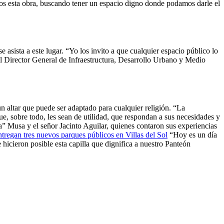
amos esta obra, buscando tener un espacio digno donde podamos darle el
e asista a este lugar. “Yo los invito a que cualquier espacio público lo
el Director General de Infraestructura, Desarrollo Urbano y Medio
 altar que puede ser adaptado para cualquier religión. “La
e, sobre todo, les sean de utilidad, que respondan a sus necesidades y
ca” Musa y el señor Jacinto Aguilar, quienes contaron sus experiencias
tregan tres nuevos parques públicos en Villas del Sol
“Hoy es un día
hicieron posible esta capilla que dignifica a nuestro Panteón