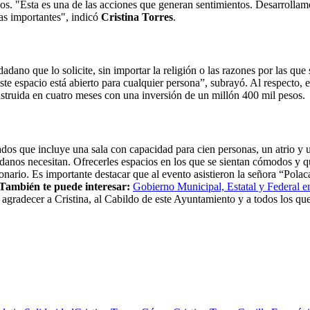
eridos. "Esta es una de las acciones que generan sentimientos. Desarroll
has importantes", indicó
Cristina Torres
.
ano que lo solicite, sin importar la religión o las razones por las que s
te espacio está abierto para cualquier persona”, subrayó. Al respecto, 
struida en cuatro meses con una inversión de un millón 400 mil pesos.
s que incluye una sala con capacidad para cien personas, un atrio y un
adanos necesitan. Ofrecerles espacios en los que se sientan cómodos y qu
onario. Es importante destacar que al evento asistieron la señora “Pola
También te puede interesar:
Gobierno Municipal, Estatal y Federal en
radecer a Cristina, al Cabildo de este Ayuntamiento y a todos los que 