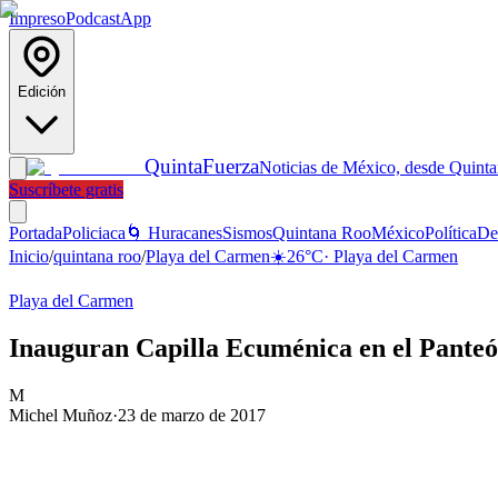
Impreso
Podcast
App
Edición
Quinta
Fuerza
Noticias de México, desde Quint
Suscríbete gratis
Portada
Policiaca
🌀 Huracanes
Sismos
Quintana Roo
México
Política
De
Inicio
/
quintana roo
/
Playa del Carmen
☀️
26
°C
·
Playa del Carmen
Playa del Carmen
Inauguran Capilla Ecuménica en el Panteó
M
Michel Muñoz
·
23 de marzo de 2017