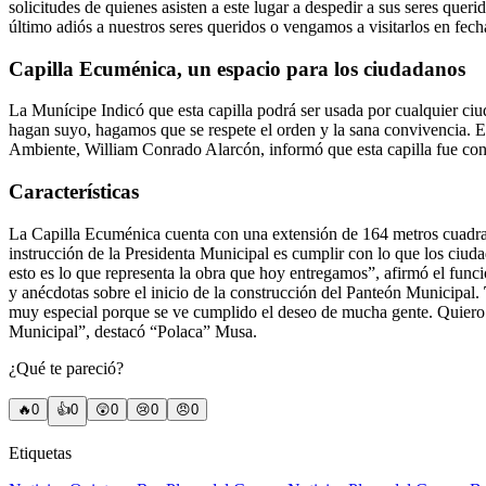
solicitudes de quienes asisten a este lugar a despedir a sus seres qu
último adiós a nuestros seres queridos o vengamos a visitarlos en fec
Capilla Ecuménica, un espacio para los ciudadanos
La Munícipe Indicó que esta capilla podrá ser usada por cualquier ciudad
hagan suyo, hagamos que se respete el orden y la sana convivencia. Es
Ambiente, William Conrado Alarcón, informó que esta capilla fue con
Características
La Capilla Ecuménica cuenta con una extensión de 164 metros cuadrado
instrucción de la Presidenta Municipal es cumplir con lo que los ciud
esto es lo que representa la obra que hoy entregamos”, afirmó el funci
y anécdotas sobre el inicio de la construcción del Panteón Municipal.
muy especial porque se ve cumplido el deseo de mucha gente. Quiero ag
Municipal”, destacó “Polaca” Musa.
¿Qué te pareció?
🔥
0
👍
0
😲
0
😢
0
😠
0
Etiquetas