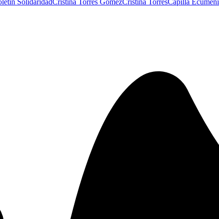
letin Solidaridad
Cristina Torres Gómez
Cristina Torres
Capilla Ecuméni