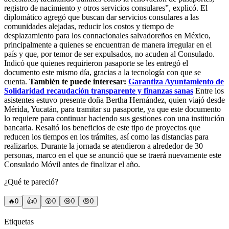
registro de nacimiento y otros servicios consulares”, explicó. El
diplomático agregó que buscan dar servicios consulares a las
comunidades alejadas, reducir los costos y tiempo de
desplazamiento para los connacionales salvadoreños en México,
principalmente a quienes se encuentran de manera irregular en el
país y que, por temor de ser expulsados, no acuden al Consulado.
Indicó que quienes requirieron pasaporte se les entregó el
documento este mismo día, gracias a la tecnología con que se
cuenta.
También te puede interesar:
Garantiza Ayuntamiento de
Solidaridad recaudación transparente y finanzas sanas
Entre los
asistentes estuvo presente doña Bertha Hernández, quien viajó desde
Mérida, Yucatán, para tramitar su pasaporte, ya que este documento
lo requiere para continuar haciendo sus gestiones con una institución
bancaria. Resaltó los beneficios de este tipo de proyectos que
reducen los tiempos en los trámites, así como las distancias para
realizarlos. Durante la jornada se atendieron a alrededor de 30
personas, marco en el que se anunció que se traerá nuevamente este
Consulado Móvil antes de finalizar el año.
¿Qué te pareció?
🔥
0
👍
0
😲
0
😢
0
😠
0
Etiquetas