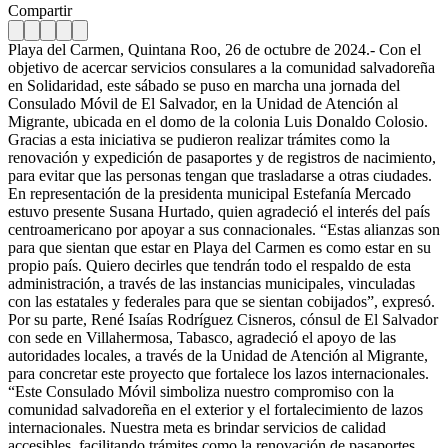
Compartir
Playa del Carmen, Quintana Roo, 26 de octubre de 2024.- Con el
objetivo de acercar servicios consulares a la comunidad salvadoreña
en Solidaridad, este sábado se puso en marcha una jornada del
Consulado Móvil de El Salvador, en la Unidad de Atención al
Migrante, ubicada en el domo de la colonia Luis Donaldo Colosio.
Gracias a esta iniciativa se pudieron realizar trámites como la
renovación y expedición de pasaportes y de registros de nacimiento,
para evitar que las personas tengan que trasladarse a otras ciudades.
En representación de la presidenta municipal Estefanía Mercado
estuvo presente Susana Hurtado, quien agradeció el interés del país
centroamericano por apoyar a sus connacionales. “Estas alianzas son
para que sientan que estar en Playa del Carmen es como estar en su
propio país. Quiero decirles que tendrán todo el respaldo de esta
administración, a través de las instancias municipales, vinculadas
con las estatales y federales para que se sientan cobijados”, expresó.
Por su parte, René Isaías Rodríguez Cisneros, cónsul de El Salvador
con sede en Villahermosa, Tabasco, agradeció el apoyo de las
autoridades locales, a través de la Unidad de Atención al Migrante,
para concretar este proyecto que fortalece los lazos internacionales.
“Este Consulado Móvil simboliza nuestro compromiso con la
comunidad salvadoreña en el exterior y el fortalecimiento de lazos
internacionales. Nuestra meta es brindar servicios de calidad
accesibles, facilitando trámites como la renovación de pasaportes,