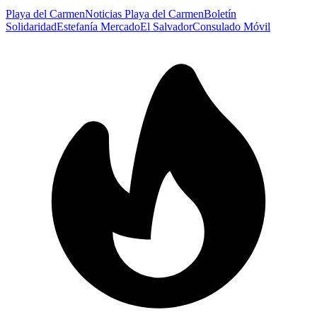
Playa del Carmen
Noticias Playa del Carmen
Boletín
Solidaridad
Estefanía Mercado
El Salvador
Consulado Móvil