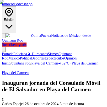
Impreso
Podcast
App
Edición
Noticias de México, desde
Quinta
Fuerza
Quintana Roo
Suscríbete gratis
Portada
Policiaca
🌀 Huracanes
Sismos
Quintana
Roo
México
Política
Deportes
Espectáculos
Opinión
Inicio
/
quintana roo
/
Playa del Carmen
☀️
32
°C
·
Playa del Carmen
Playa del Carmen
Inauguran jornada del Consulado Móvil
de El Salvador en Playa del Carmen
C
Carlos Espejel
·
26 de octubre de 2024
·
3
min de lectura