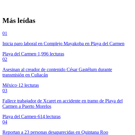
Más leídas
01
Inicia paro laboral en Complejo Mayakoba en Playa del Carmen
Playa del Carmen
·
1,996
lecturas
02
Asesinan al creador de contenido César Gastélum durante
transmisión en Culiacán
México
·
12
lecturas
03
Fallece trabajador de Xcaret en accidente en tramo de Playa del
Carmen a Puerto Morelos
Playa del Carmen
·
614
lecturas
04
Reportan a 23 personas desaparecidas en Quintana Roo