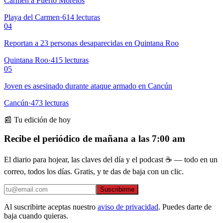
Carmen a Puerto Morelos
Playa del Carmen
·
614
lecturas
04
Reportan a 23 personas desaparecidas en Quintana Roo
Quintana Roo
·
415
lecturas
05
Joven es asesinado durante ataque armado en Cancún
Cancún
·
473
lecturas
📰 Tu edición de hoy
Recibe el periódico de mañana a las 7:00 am
El diario para hojear, las claves del día y el podcast ☕ — todo en un
correo, todos los días. Gratis, y te das de baja con un clic.
Suscribirme
Al suscribirte aceptas nuestro
aviso de privacidad
. Puedes darte de
baja cuando quieras.