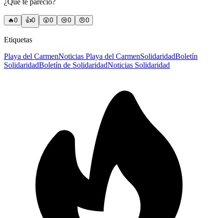
¿Qué te pareció?
🔥
0
👍
0
😲
0
😢
0
😠
0
Etiquetas
Playa del Carmen
Noticias Playa del Carmen
Solidaridad
Boletín
Solidaridad
Boletín de Solidaridad
Noticias Solidaridad