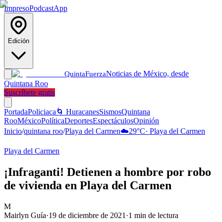
Impreso
Podcast
App
Edición
Noticias de México, desde
Quinta
Fuerza
Quintana Roo
Suscríbete gratis
Portada
Policiaca
🌀 Huracanes
Sismos
Quintana
Roo
México
Política
Deportes
Espectáculos
Opinión
Inicio
/
quintana roo
/
Playa del Carmen
☁️
29
°C
·
Playa del Carmen
Playa del Carmen
¡Infraganti! Detienen a hombre por robo
de vivienda en Playa del Carmen
M
Mairlyn Guía
·
19 de diciembre de 2021
·
1
min de lectura